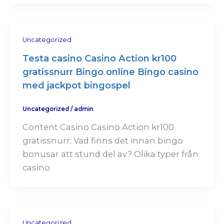
Uncategorized
Testa casino Casino Action kr100
gratissnurr Bingo online Bingo casino
med jackpot bingospel
Uncategorized
/
admin
Content Casino Casino Action kr100
gratissnurr: Vad finns det innan bingo
bonusar att stund del av? Olika typer från
casino
Uncategorized