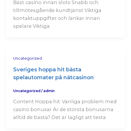
Bäst casino innan slots Snabb och
tillmötesgående kundtjänst Viktiga
kontaktuppgifter och länkar innan
spelare Viktiga
Uncategorized
Sveriges hoppa hit bästa
spelautomater på nätcasinon
Uncategorized
/
admin
Content Hoppa hit: Vanliga problem med
casino bonusar Är de största bonusarna
alltid de bästa? Det är lagligt att testa