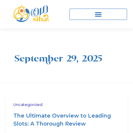
Skip
to
content
September 29, 2025
Uncategorized
The Ultimate Overview to Leading
Slots: A Thorough Review