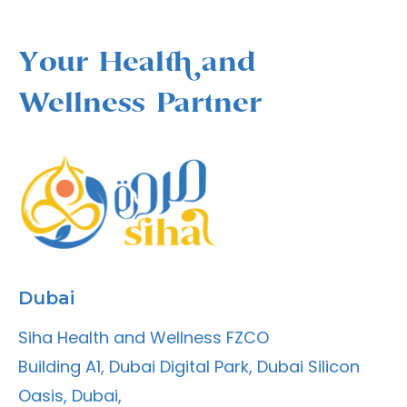
Your Health and
Wellness Partner
Dubai
Siha Health and Wellness FZCO
Building A1, Dubai Digital Park, Dubai Silicon
Oasis, Dubai,