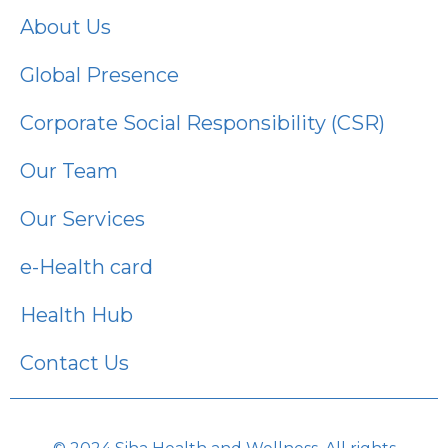
About Us
Global Presence
Corporate Social Responsibility (CSR)
Our Team
Our Services
e-Health card
Health Hub
Contact Us