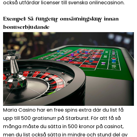
också utfärdar licenser till svenska onlinecasinon.
Exempel: Så fungerar omsättningskrav innan
bonuserbjudande
Maria Casino har en free spins extra där du list få
upp till 500 gratisnurr på Starburst. För att få så
många måste du sätta in 500 kronor på casinot,
men du list också sätta in mindre och stund del av