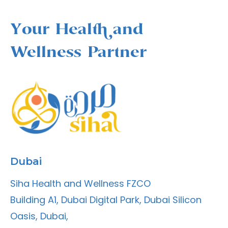
Your Health and
Wellness Partner
Dubai
Siha Health and Wellness FZCO
Building A1, Dubai Digital Park, Dubai Silicon
Oasis, Dubai,