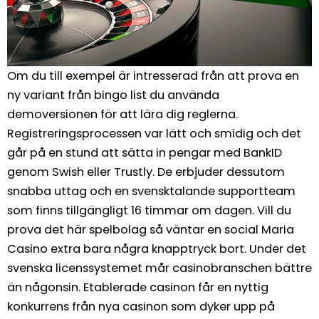
Om du till exempel är intresserad från att prova en
ny variant från bingo list du använda
demoversionen för att lära dig reglerna.
Registreringsprocessen var lätt och smidig och det
går på en stund att sätta in pengar med BankID
genom Swish eller Trustly. De erbjuder dessutom
snabba uttag och en svensktalande supportteam
som finns tillgängligt 16 timmar om dagen. Vill du
prova det här spelbolag så väntar en social Maria
Casino extra bara några knapptryck bort. Under det
svenska licenssystemet mår casinobranschen bättre
än någonsin. Etablerade casinon får en nyttig
konkurrens från nya casinon som dyker upp på