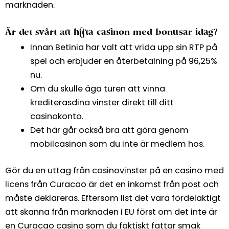
marknaden.
Är det svårt att hitta casinon med bonusar idag?
Innan Betinia har valt att vrida upp sin RTP på
spel och erbjuder en återbetalning på 96,25%
nu.
Om du skulle äga turen att vinna
krediterasdina vinster direkt till ditt
casinokonto.
Det här går också bra att göra genom
mobilcasinon som du inte är medlem hos.
Gör du en uttag från casinovinster på en casino med
licens från Curacao är det en inkomst från post och
måste deklareras. Eftersom list det vara fördelaktigt
att skanna från marknaden i EU först om det inte är
en Curacao casino som du faktiskt fattar smak