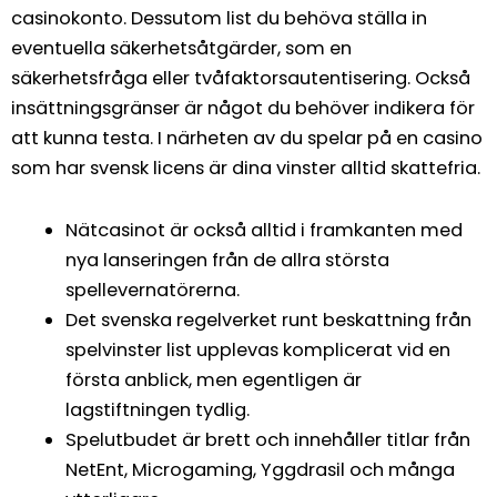
casinokonto. Dessutom list du behöva ställa in
eventuella säkerhetsåtgärder, som en
säkerhetsfråga eller tvåfaktorsautentisering. Också
insättningsgränser är något du behöver indikera för
att kunna testa.
I närheten av du spelar på en casino
som har svensk licens är dina vinster alltid skattefria.
Nätcasinot är också alltid i framkanten med
nya lanseringen från de allra största
spellevernatörerna.
Det svenska regelverket runt beskattning från
spelvinster list upplevas komplicerat vid en
första anblick, men egentligen är
lagstiftningen tydlig.
Spelutbudet är brett och innehåller titlar från
NetEnt, Microgaming, Yggdrasil och många