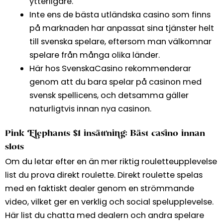
ytterligare.
Inte ens de bästa utländska casino som finns
på marknaden har anpassat sina tjänster helt
till svenska spelare, eftersom man välkomnar
spelare från många olika länder.
Här hos SvenskaCasino rekommenderar
genom att du bara spelar på casinon med
svensk spellicens, och detsamma gäller
naturligtvis innan nya casinon.
Pink Elephants $1 insättning: Bäst casino innan
slots
Om du letar efter en än mer riktig rouletteupplevelse
list du prova direkt roulette. Direkt roulette spelas
med en faktiskt dealer genom en strömmande
video, vilket ger en verklig och social spelupplevelse.
Här list du chatta med dealern och andra spelare