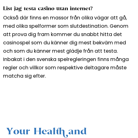
List jag testa casino utan internet?
Också där finns en massor från olika vägar att gå,
med olika spelformer som slutdestination. Genom
att prova dig fram kommer du snabbt hitta det
casinospel som du känner dig mest bekväm med
och som du känner mest glädje från att testa.
Inbakat i den svenska spelregleringen finns många
regler och villkor som respektive deltagare måste
matcha sig efter.
Your Health and