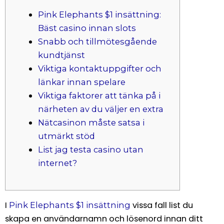
Pink Elephants $1 insättning:
Bäst casino innan slots
Snabb och tillmötesgående
kundtjänst
Viktiga kontaktuppgifter och
länkar innan spelare
Viktiga faktorer att tänka på i
närheten av du väljer en extra
Nätcasinon måste satsa i
utmärkt stöd
List jag testa casino utan
internet?
I
vissa fall list du
Pink Elephants $1 insättning
skapa en användarnamn och lösenord innan ditt