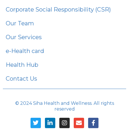
Corporate Social Responsibility (CSR)
Our Team
Our Services
e-Health card
Health Hub
Contact Us
© 2024 Siha Health and Wellness. All rights
reserved
T
L
I
E
F
w
i
n
n
a