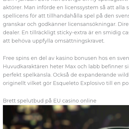
aktörer. Man införde en licenssystem så att alla 
spellicens för att tillhandahålla spel på den 
granskar och godkänner licensansökningar. Dire
dealer. En tillräckligt sticky-extra är en smidig 
att behöva uppfylla omsättningskravet.
Free spins en del av kasino bonusen hos en sven
Huvudkaraktären heter Max och labb befinner si
perfekt spelkänsla. Också de expanderande wildse
originellt vilket gör Esqueleto Explosivo till en p
Brett spelutbud på EU casino online