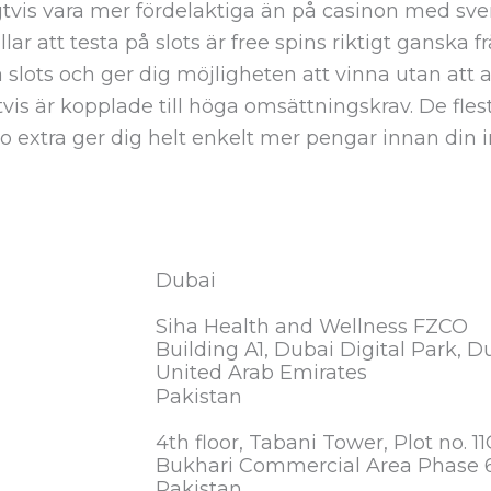
igtvis vara mer fördelaktiga än på casinon med sve
ar att testa på slots är free spins riktigt ganska f
a slots och ger dig möjligheten att vinna utan at
tvis är kopplade till höga omsättningskrav. De flest
o extra ger dig helt enkelt mer pengar innan din i
Dubai
Siha Health and Wellness FZCO
Building A1, Dubai Digital Park, D
United Arab Emirates
Pakistan
4th floor, Tabani Tower, Plot no. 11
Bukhari Commercial Area Phase 6
Pakistan