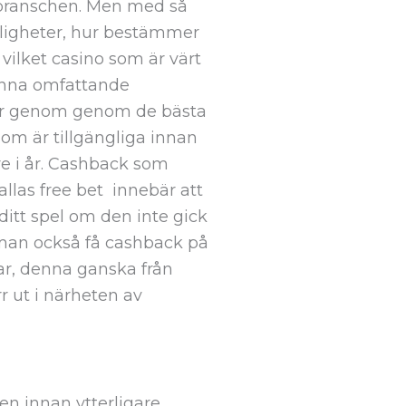
 branschen. Men med så
igheter, hur bestämmer
vilket casino som är värt
denna omfattande
år genom genom de bästa
om är tillgängliga innan
e i år. Cashback som
allas free bet innebär att
 ditt spel om den inte gick
 man också få cashback på
ar, denna ganska från
rr ut i närheten av
n innan ytterligare