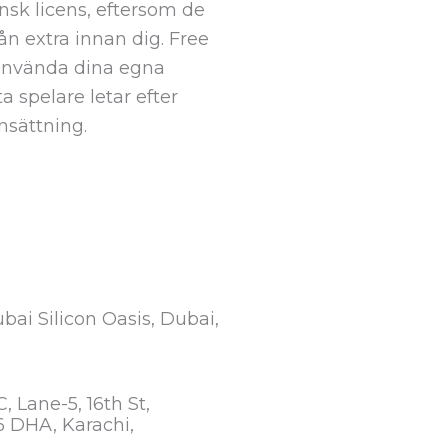
nsk licens, eftersom de
rån extra innan dig. Free
t använda dina egna
a spelare letar efter
nsättning.
ubai Silicon Oasis, Dubai,
C, Lane-5, 16th St,
 DHA, Karachi,