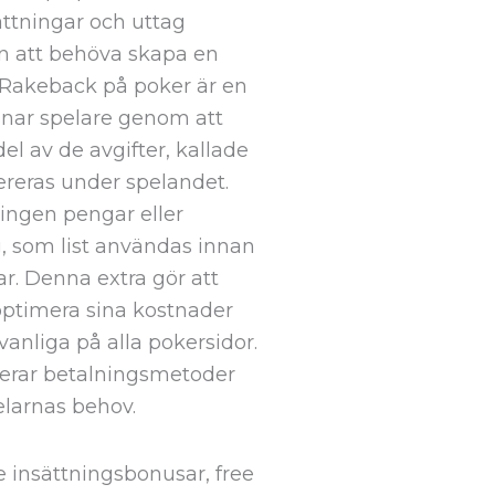
sättningar och uttag
n att behöva skapa en
 Rakeback på poker är en
önar spelare genom att
el av de avgifter, kallade
reras under spelandet.
tingen pengar eller
g, som list användas innan
ar. Denna extra gör att
 optimera sina kostnader
 vanliga på alla pokersidor.
rar betalningsmetoder
elarnas behov.
e insättningsbonusar, free