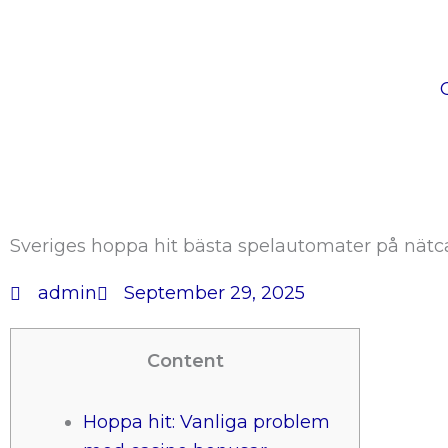
Skip
to
content
Sveriges hoppa hit bästa spelautomater på nätc
admin
September 29, 2025
Content
Hoppa hit: Vanliga problem