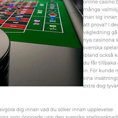
online casino
många valmöjl
man sig innan 
att prova? I 
vägledning g
nya casinona s
svenska spelar
ibland också k
du får tillbaka
in. För kunde
sina insätning
extra dog tyvä
u avgöra dig innan vad du söker innan upplevelse
tiftning som öppnade upp den svenska spelmarknade