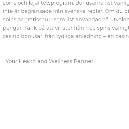
spins och lojalitetsprogram. Bonusarna list vanl
inte är begränsade från svenska regler. Om du gill
spins är gratissnurr som list användas på utvald
pengar. Tänk på att vinster från free spins vanlig
casino bonusar, från tydliga anledning – en casin
Your Health and Wellness Partner