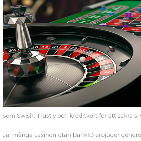
som Swish, Trustly och kreditkort för att säkra 
Ja, många casinon utan BankID erbjuder generösa 