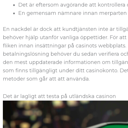
Det är eftersom avgörande att kontrollera
En gemensam nämnare innan merparten från 
En nackdel är dock att kundtjänsten inte är till
behöver hjälp utanför vanliga öppettider. För at
fliken innan insättningar på casinots webbplats. I
betalningslösning behöver du sedan verifiera o
den mest uppdaterade informationen om tillgängl
som finns tillgängligt under ditt casinokonto. D
metoder som går att att använda.
Det är lagligt att testa på utländska casinon