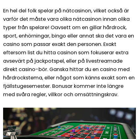
En hel del folk spelar på nätcasinon, vilket också är
varför det måste vara olika nätcasinon innan olika
typer från spelare! Oavsett om en gillar hårdrock,
sport, enhörningar, bingo eller annat ska det vara en
casino som passar exakt den personen. Exakt
eftersom list du hitta casinon som fokuserar extra
avsevärt på jackpotspel, eller på livestreamade
direkt casino-bör. Ganska hittar du en casino med
hårdrockstema, eller något som känns exakt som en
fjällstugesemester. Bonusar kommer inte längre
med svåra regler, villkor och omsättningskrav.