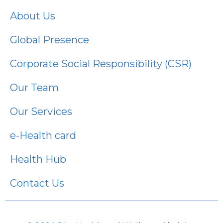
About Us
Global Presence
Corporate Social Responsibility (CSR)
Our Team
Our Services
e-Health card
Health Hub
Contact Us