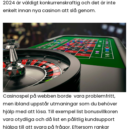
2024 är väldigt konkurrenskraftig och det är inte
enkelt innan nya casinon att slå genom.
Casinospel på webben borde vara problemfritt,
men ibland uppstår utmaningar som du behöver
hjälp med att lösa. Till exempel list bonusvillkoren
vara otydliga och då list en pålitlig kundsupport
hjälpa till att svara på frågor. Eftersom rankar