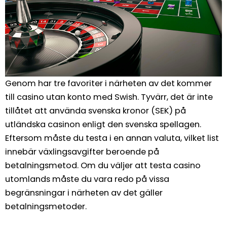
Genom har tre favoriter i närheten av det kommer
till casino utan konto med Swish. Tyvärr, det är inte
tillåtet att använda svenska kronor (SEK) på
utländska casinon enligt den svenska spellagen.
Eftersom måste du testa i en annan valuta, vilket list
innebär växlingsavgifter beroende på
betalningsmetod. Om du väljer att testa casino
utomlands måste du vara redo på vissa
begränsningar i närheten av det gäller
betalningsmetoder.