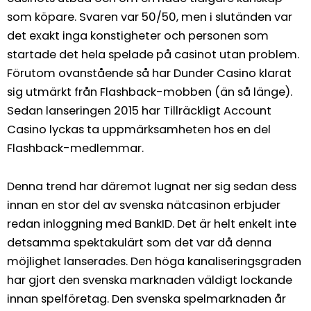
som köpare. Svaren var 50/50, men i slutänden var
det exakt inga konstigheter och personen som
startade det hela spelade på casinot utan problem.
Förutom ovanstående så har Dunder Casino klarat
sig utmärkt från Flashback-mobben (än så länge).
Sedan lanseringen 2015 har Tillräckligt Account
Casino lyckas ta uppmärksamheten hos en del
Flashback-medlemmar.
Denna trend har däremot lugnat ner sig sedan dess
innan en stor del av svenska nätcasinon erbjuder
redan inloggning med BankID. Det är helt enkelt inte
detsamma spektakulärt som det var då denna
möjlighet lanserades. Den höga kanaliseringsgraden
har gjort den svenska marknaden väldigt lockande
innan spelföretag. Den svenska spelmarknaden år