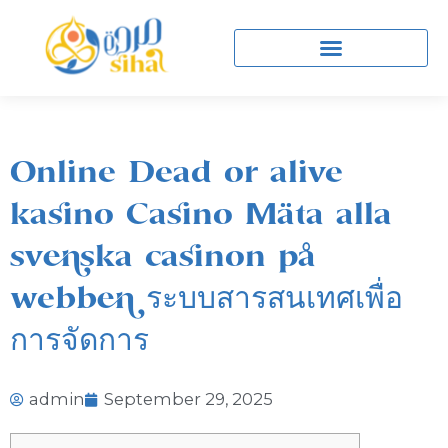
Skip
to
content
Online Dead or alive
kasino Casino Mäta alla
svenska casinon på
webben ระบบสารสนเทศเพื่อ
การจัดการ
admin
September 29, 2025