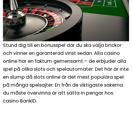
Stund dig till en bonusspel där du ska välja brickor
och vinner en garanterad vinst sedan. Alla casino
online har en faktum gemensamt – de erbjuder alla
spel på olika slots och spelautomater. Det här är inte
en slump då slots online är det mest populära spel
på många spelsajter. En från de viktigaste sakerna
du måste övervinna är att sätta in pengar hos
casino BankID.