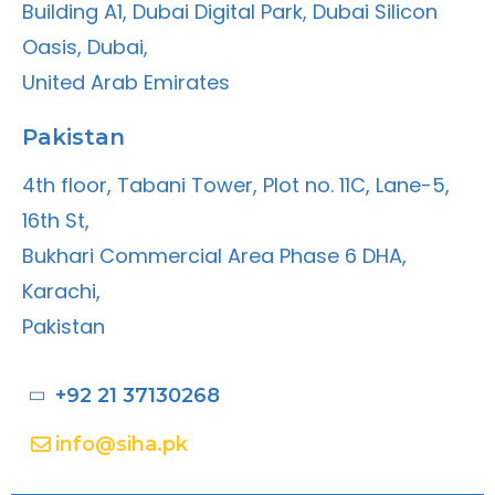
Building A1, Dubai Digital Park, Dubai Silicon
Oasis, Dubai,
United Arab Emirates
Pakistan
4th floor, Tabani Tower, Plot no. 11C, Lane-5,
16th St,
Bukhari Commercial Area Phase 6 DHA,
Karachi,
Pakistan
+92 21 37130268
info@siha.pk