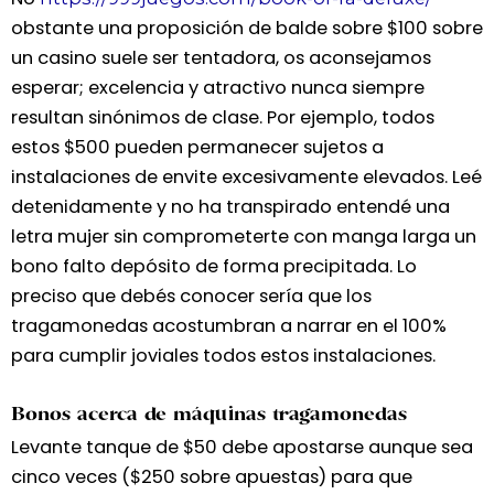
obstante una proposición de balde sobre $100 sobre
un casino suele ser tentadora, os aconsejamos
esperar; excelencia y atractivo nunca siempre
resultan sinónimos de clase. Por ejemplo, todos
estos $500 pueden permanecer sujetos a
instalaciones de envite excesivamente elevados.
Leé
detenidamente y no ha transpirado entendé una
letra mujer sin comprometerte con manga larga un
bono falto depósito de forma precipitada. Lo
preciso que debés conocer serí­a que los
tragamonedas acostumbran a narrar en el 100%
para cumplir joviales todos estos instalaciones.
Bonos acerca de máquinas tragamonedas
Levante tanque de $50 debe apostarse aunque sea
cinco veces ($250 sobre apuestas) para que