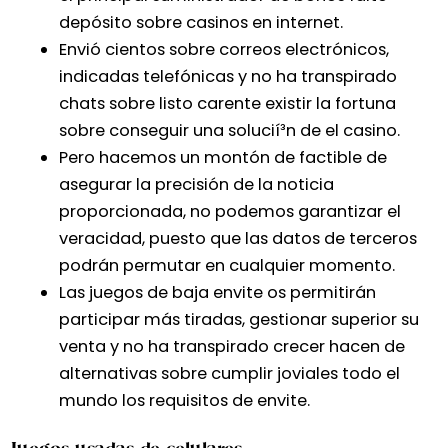
depósito sobre casinos en internet.
Envió cientos sobre correos electrónicos,
indicadas telefónicas y no ha transpirado
chats sobre listo carente existir la fortuna
sobre conseguir una solucií³n de el casino.
Pero hacemos un montón de factible de
asegurar la precisión de la noticia
proporcionada, no podemos garantizar el
veracidad, puesto que las datos de terceros
podrán permutar en cualquier momento.
Las juegos de baja envite os permitirán
participar más tiradas, gestionar superior su
venta y no ha transpirado crecer hacen de
alternativas sobre cumplir joviales todo el
mundo los requisitos de envite.