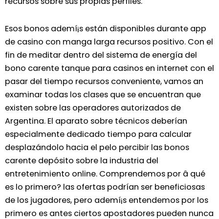
recursos sobre sus propias perfiles.
Esos bonos ademí¡s están disponibles durante app
de casino con manga larga recursos positivo. Con el
fin de meditar dentro del sistema de energía del
bono carente tanque para casinos en internet con el
pasar del tiempo recursos conveniente, vamos an
examinar todas los clases que se encuentran que
existen sobre las operadores autorizados de
Argentina. El aparato sobre técnicos deberían
especialmente dedicado tiempo para calcular
desplazándolo hacia el pelo percibir las bonos
carente depósito sobre la industria del
entretenimiento online. Comprendemos por â qué
es lo primero? las ofertas podrían ser beneficiosas
de los jugadores, pero ademí¡s entendemos por los
primero es antes ciertos apostadores pueden nunca