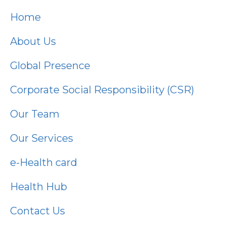
Home
About Us
Global Presence
Corporate Social Responsibility (CSR)
Our Team
Our Services
e-Health card
Health Hub
Contact Us