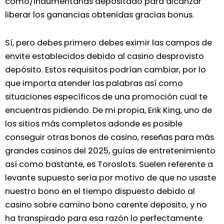
como/indumentarias depositado para alcanzar
liberar los ganancias obtenidas gracias bonus.
Sí, pero debes primero debes eximir las campos de
envite establecidos debido al casino desprovisto
depósito. Estos requisitos podrían cambiar, por lo
que importa atender las palabras así­ como
situaciones específicos de una promoción cual te
encuentras pidiendo. De mi propia, Erik King, uno de
los sitios más completos adonde es posible
conseguir otras bonos de casino, reseñas para más
grandes casinos del 2025, guías de entretenimiento
así­ como bastante, es Toroslots. Suelen referente a
levante supuesto serí­a por motivo de que no usaste
nuestro bono en el tiempo dispuesto debido al
casino sobre camino bono carente deposito, y no
ha transpirado para esa razón lo perfectamente