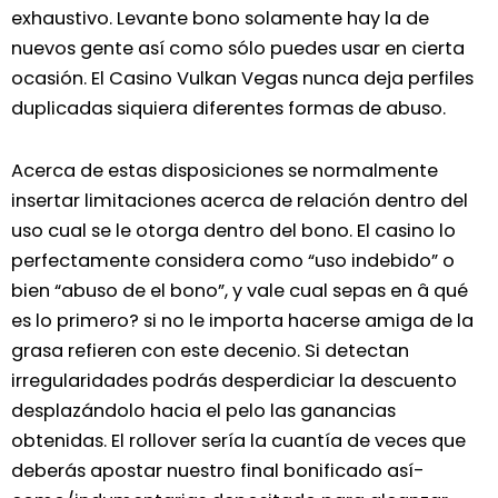
exhaustivo. Levante bono solamente hay la de
nuevos gente así­ como sólo puedes usar en cierta
ocasión. El Casino Vulkan Vegas nunca deja perfiles
duplicadas siquiera diferentes formas de abuso.
Acerca de estas disposiciones se normalmente
insertar limitaciones acerca de relación dentro del
uso cual se le otorga dentro del bono. El casino lo
perfectamente considera como “uso indebido” o
bien “abuso de el bono”, y vale cual sepas en â qué
es lo primero? si no le importa hacerse amiga de la
grasa refieren con este decenio. Si detectan
irregularidades podrás desperdiciar la descuento
desplazándolo hacia el pelo las ganancias
obtenidas. El rollover serí­a la cuantía de veces que
deberás apostar nuestro final bonificado así­