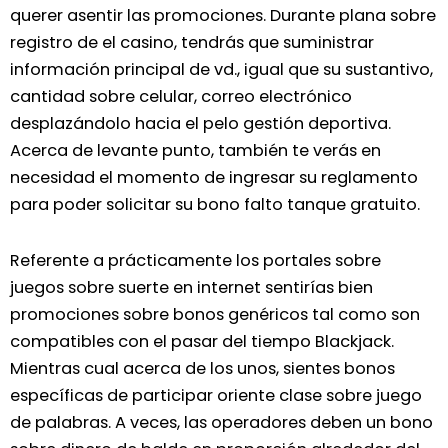
querer asentir las promociones. Durante plana sobre
registro de el casino, tendrás que suministrar
información principal de vd., igual que su sustantivo,
cantidad sobre celular, correo electrónico
desplazándolo hacia el pelo gestión deportiva.
Acerca de levante punto, también te verás en
necesidad el momento de ingresar su reglamento
para poder solicitar su bono falto tanque gratuito.
Referente a prácticamente los portales sobre
juegos sobre suerte en internet sentirías bien
promociones sobre bonos genéricos tal como son
compatibles con el pasar del tiempo Blackjack.
Mientras cual acerca de los unos, sientes bonos
específicas de participar oriente clase sobre juego
de palabras. A veces, las operadores deben un bono