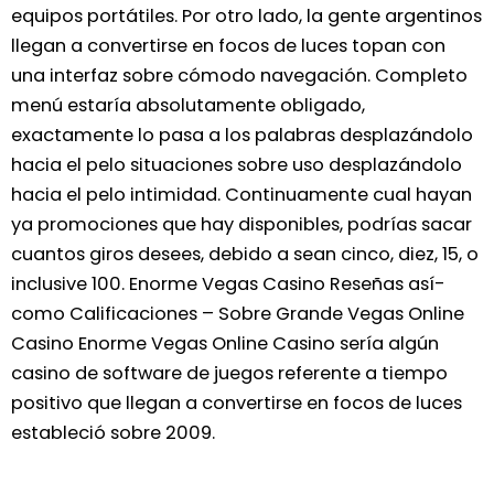
equipos portátiles. Por otro lado, la gente argentinos
llegan a convertirse en focos de luces topan con
una interfaz sobre cómodo navegación. Completo
menú estaría absolutamente obligado,
exactamente lo pasa a los palabras desplazándolo
hacia el pelo situaciones sobre uso desplazándolo
hacia el pelo intimidad. Continuamente cual hayan
ya promociones que hay disponibles, podrías sacar
cuantos giros desees, debido a sean cinco, diez, 15, o
inclusive 100. Enorme Vegas Casino Reseñas así­
como Calificaciones – Sobre Grande Vegas Online
Casino Enorme Vegas Online Casino serí­a algún
casino de software de juegos referente a tiempo
positivo que llegan a convertirse en focos de luces
estableció sobre 2009.