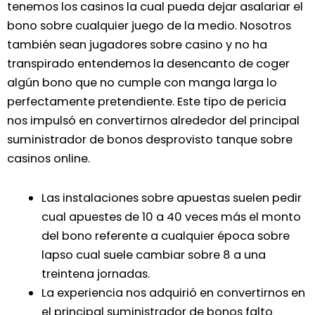
tenemos los casinos la cual pueda dejar asalariar el
bono sobre cualquier juego de la medio. Nosotros
también sean jugadores sobre casino y no ha
transpirado entendemos la desencanto de coger
algún bono que no cumple con manga larga lo
perfectamente pretendiente. Este tipo de pericia
nos impulsó en convertirnos alrededor del principal
suministrador de bonos desprovisto tanque sobre
casinos online.
Las instalaciones sobre apuestas suelen pedir
cual apuestes de 10 a 40 veces más el monto
del bono referente a cualquier época sobre
lapso cual suele cambiar sobre 8 a una
treintena jornadas.
La experiencia nos adquirió en convertirnos en
el principal suministrador de bonos falto