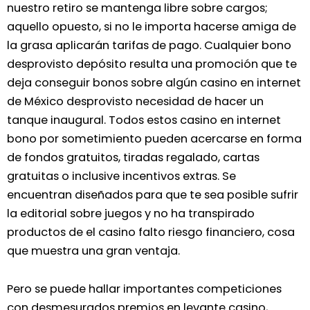
nuestro retiro se mantenga libre sobre cargos;
aquello opuesto, si no le importa hacerse amiga de
la grasa aplicarán tarifas de pago. Cualquier bono
desprovisto depósito resulta una promoción que te
deja conseguir bonos sobre algún casino en internet
de México desprovisto necesidad de hacer un
tanque inaugural. Todos estos casino en internet
bono por sometimiento pueden acercarse en forma
de fondos gratuitos, tiradas regalado, cartas
gratuitas o inclusive incentivos extras. Se
encuentran diseñados para que te sea posible sufrir
la editorial sobre juegos y no ha transpirado
productos de el casino falto riesgo financiero, cosa
que muestra una gran ventaja.
Pero se puede hallar importantes competiciones
con desmesurados premios en levante casino,