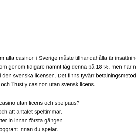
 alla casinon i Sverige måste tillhandahålla är insättni
. Som genom tidigare nämnt låg denna på 18 %, men har nu
d den svenska licensen.
Det finns tyvärr betalningsmeto
 och Trustly casinon utan svensk licens.
å casino utan licens och spelpaus?
och att antalet speltimmar.
ter in innan första gången.
noggrant innan du spelar.