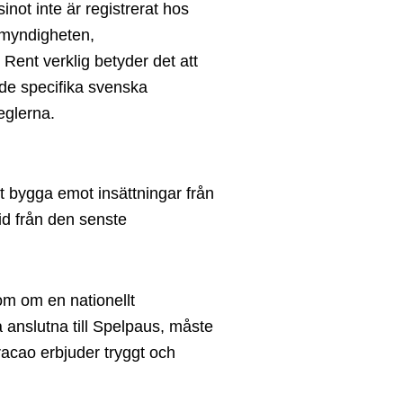
sinot inte är registrerat hos
myndigheten,
Rent verklig betyder det att
r de specifika svenska
eglerna.
tt bygga emot insättningar från
id från den senste
om om en nationellt
a anslutna till Spelpaus, måste
uracao erbjuder tryggt och