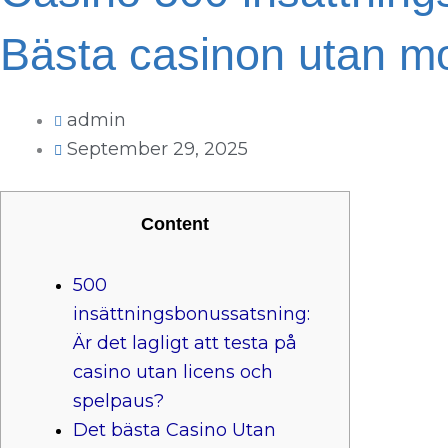
Bästa casinon utan m
admin
September 29, 2025
Content
500
insättningsbonussatsning:
Är det lagligt att testa på
casino utan licens och
spelpaus?
Det bästa Casino Utan