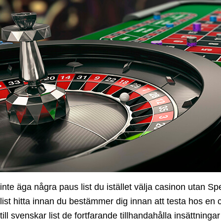
inte äga några paus list du istället välja casinon utan
list hitta innan du bestämmer dig innan att testa hos en 
till svenskar list de fortfarande tillhandahålla insättni