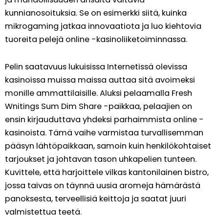
kunnianosoituksia. Se on esimerkki siitä, kuinka
mikrogaming jatkaa innovaatiota ja luo kiehtovia
tuoreita pelejä online -kasinoliiketoiminnassa.
Pelin saatavuus lukuisissa Internetissä olevissa
kasinoissa muissa maissa auttaa sitä avoimeksi
monille ammattilaisille. Aluksi pelaamalla Fresh
Wnitings Sum Dim Share -paikkaa, pelaajien on
ensin kirjauduttava yhdeksi parhaimmista online -
kasinoista. Tämä vaihe varmistaa turvallisemman
pääsyn lähtöpaikkaan, samoin kuin henkilökohtaiset
tarjoukset ja johtavan tason uhkapelien tunteen.
Kuvittele, että harjoittele vilkas kantonilainen bistro,
jossa taivas on täynnä uusia aromeja hämärästä
panoksesta, terveellisiä keittoja ja saatat juuri
valmistettua teetä.