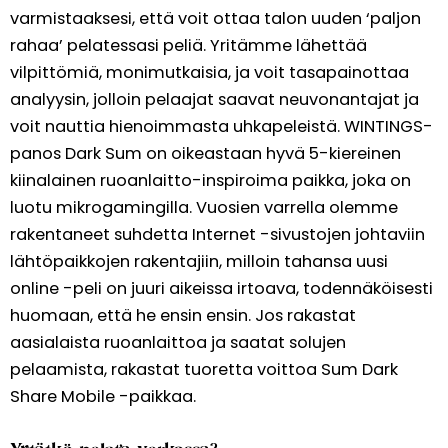
varmistaaksesi, että voit ottaa talon uuden ‘paljon
rahaa’ pelatessasi peliä. Yritämme lähettää
vilpittömiä, monimutkaisia, ja voit tasapainottaa
analyysin, jolloin pelaajat saavat neuvonantajat ja
voit nauttia hienoimmasta uhkapeleistä. WINTINGS-
panos Dark Sum on oikeastaan ​​hyvä 5-kiereinen
kiinalainen ruoanlaitto-inspiroima paikka, joka on
luotu mikrogamingilla. Vuosien varrella olemme
rakentaneet suhdetta Internet -sivustojen johtaviin
lähtöpaikkojen rakentajiin, milloin tahansa uusi
online -peli on juuri aikeissa irtoava, todennäköisesti
huomaan, että he ensin ensin. Jos rakastat
aasialaista ruoanlaittoa ja saatat solujen
pelaamista, rakastat tuoretta voittoa Sum Dark
Share Mobile -paikkaa.