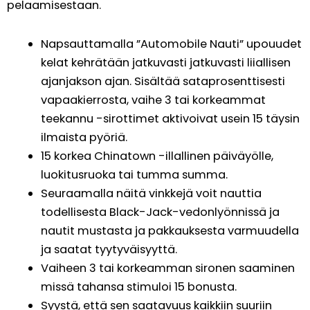
pelaamisestaan.
Napsauttamalla ”Automobile Nauti” upouudet
kelat kehrätään jatkuvasti jatkuvasti liiallisen
ajanjakson ajan. Sisältää sataprosenttisesti
vapaakierrosta, vaihe 3 tai korkeammat
teekannu -sirottimet aktivoivat usein 15 täysin
ilmaista pyöriä.
15 korkea Chinatown -illallinen päiväyölle,
luokitusruoka tai tumma summa.
Seuraamalla näitä vinkkejä voit nauttia
todellisesta Black-Jack-vedonlyönnissä ja
nautit mustasta ja pakkauksesta varmuudella
ja saatat tyytyväisyyttä.
Vaiheen 3 tai korkeamman sironen saaminen
missä tahansa stimuloi 15 bonusta.
Syystä, että sen saatavuus kaikkiin suuriin