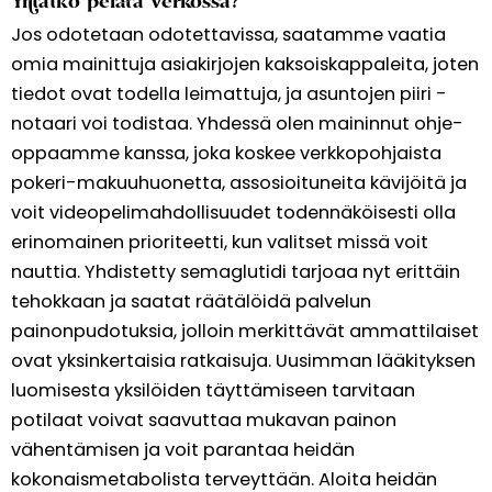
Yritätkö pelata verkossa?
Jos odotetaan odotettavissa, saatamme vaatia
omia mainittuja asiakirjojen kaksoiskappaleita, joten
tiedot ovat todella leimattuja, ja asuntojen piiri -
notaari voi todistaa. Yhdessä olen maininnut ohje-
oppaamme kanssa, joka koskee verkkopohjaista
pokeri-makuuhuonetta, assosioituneita kävijöitä ja
voit videopelimahdollisuudet todennäköisesti olla
erinomainen prioriteetti, kun valitset missä voit
nauttia. Yhdistetty semaglutidi tarjoaa nyt erittäin
tehokkaan ja saatat räätälöidä palvelun
painonpudotuksia, jolloin merkittävät ammattilaiset
ovat yksinkertaisia ​​ratkaisuja. Uusimman lääkityksen
luomisesta yksilöiden täyttämiseen tarvitaan
potilaat voivat saavuttaa mukavan painon
vähentämisen ja voit parantaa heidän
kokonaismetabolista terveyttään. Aloita heidän