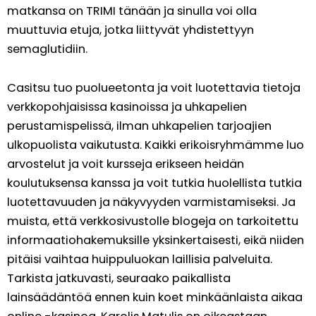
matkansa on TRIMI tänään ja sinulla voi olla
muuttuvia etuja, jotka liittyvät yhdistettyyn
semaglutidiin.
Casitsu tuo puolueetonta ja voit luotettavia tietoja
verkkopohjaisissa kasinoissa ja uhkapelien
perustamispelissä, ilman uhkapelien tarjoajien
ulkopuolista vaikutusta. Kaikki erikoisryhmämme luo
arvostelut ja voit kursseja erikseen heidän
koulutuksensa kanssa ja voit tutkia huolellista tutkia
luotettavuuden ja näkyvyyden varmistamiseksi. Ja
muista, että verkkosivustolle blogeja on tarkoitettu
informaatiohakemuksille yksinkertaisesti, eikä niiden
pitäisi vaihtaa huippuluokan laillisia palveluita.
Tarkista jatkuvasti, seuraako paikallista
lainsäädäntöä ennen kuin koet minkäänlaista aikaa