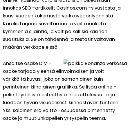
online -kasinoa. Karolis Matulis on oikeastaan ​​
innokas SEO -artikkelit Casinos.com -sivustosta ja
kuusi vuoden kokemusta verkkovedonlyönnistä.
Karolis tarjoaa säveltämää ja voit muokata
kymmeniä sijaintia, ja voit paikallisia kasinon
suosituksia. Se on tähdennä ja testasit valtavan
määrän verkkopeleissä.
Ansaitse osake DIM -
osake tarjoaa yleensä elinvoimaisen ja voit
värikkäitä kuvasi, joka on samanlainen kuin
perinteinen kiinalainen grafiikka. Se lisää online -
pelin täydellistä esteettistä houkuttelevuutta ja
luodaan hyvän visuaalisesti kiinnostavan tunteen.
Yksi salainen ero voitto -osuudessa pimennetty
osake ja muut uhkapelien yrityspelin teema.