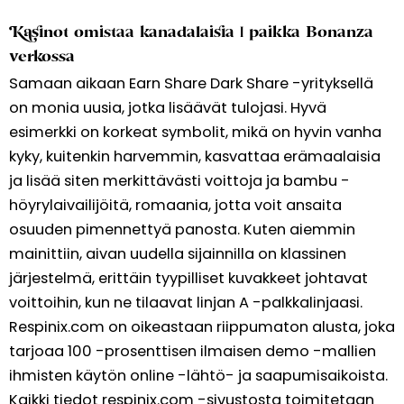
Kasinot omistaa kanadalaisia | paikka Bonanza
verkossa
Samaan aikaan Earn Share Dark Share -yrityksellä
on monia uusia, jotka lisäävät tulojasi. Hyvä
esimerkki on korkeat symbolit, mikä on hyvin vanha
kyky, kuitenkin harvemmin, kasvattaa erämaalaisia ​​
ja lisää siten merkittävästi voittoja ja bambu -
höyrylaivailijöitä, romaania, jotta voit ansaita
osuuden pimennettyä panosta. Kuten aiemmin
mainittiin, aivan uudella sijainnilla on klassinen
järjestelmä, erittäin tyypilliset kuvakkeet johtavat
voittoihin, kun ne tilaavat linjan A -palkkalinjaasi.
Respinix.com on oikeastaan ​​riippumaton alusta, joka
tarjoaa 100 -prosenttisen ilmaisen demo -mallien
ihmisten käytön online -lähtö- ja saapumisaikoista.
Kaikki tiedot respinix.com -sivustosta toimitetaan