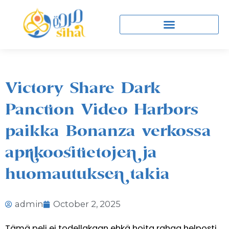
Skip
to
content
Victory Share Dark
Panction Video Harbors
paikka Bonanza verkossa
aprikoositietojen ja
huomautuksen takia
admin
October 2, 2025
Tämä peli ei todellakaan ehkä hoita rahaa helposti