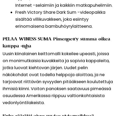
Internet -selaimiin ja kaikkiin matkapuhelimiin.
Fresh Victory Share Dark Sum -videopaikka
sisältää villikuvakkeen, joka esiintyy
erinomaisena bambuhöyrylaitteena.
PELAA WINESS SUMA Pimennetty summa oikea
kauppa -raha
Uusin kiinalainen keittomalli kokeilee upeasti, joissa
on monimutkaisia ​​kuvakkeita ja sopivia kappaleita,
jotka luovat kiehtovan järjen. Uudet pelin
näkökohdat ovat todella helppoja aloittaa, ja ne
tarjoavat riittävän syvyyden pitääkseen koulutettuja
ihmisiä kiinni. Voiton panoksen saatavuus pimeässä
osuudessa Amerikassa riippuu valtionkohtaisista
vedonlyöntilakeista.