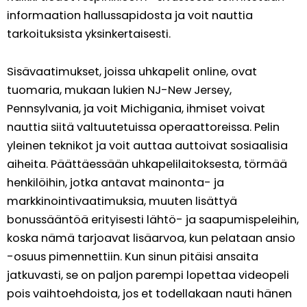
informaation hallussapidosta ja voit nauttia
tarkoituksista yksinkertaisesti.
Sisävaatimukset, joissa uhkapelit online, ovat
tuomaria, mukaan lukien NJ-New Jersey,
Pennsylvania, ja voit Michigania, ihmiset voivat
nauttia siitä valtuutetuissa operaattoreissa. Pelin
yleinen teknikot ja voit auttaa auttoivat sosiaalisia
aiheita. Päättäessään uhkapelilaitoksesta, törmää
henkilöihin, jotka antavat mainonta- ja
markkinointivaatimuksia, muuten lisättyä
bonussääntöä erityisesti lähtö- ja saapumispeleihin,
koska nämä tarjoavat lisäarvoa, kun pelataan ansio
-osuus pimennettiin. Kun sinun pitäisi ansaita
jatkuvasti, se on paljon parempi lopettaa videopeli
pois vaihtoehdoista, jos et todellakaan nauti hänen