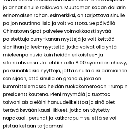
ja annat sinulle roikkuvan. Muutaman sadan dollarin
erinomaisen rahan, esimerkiksi, on tarjottava sinulle
paljon nautinnollisia ja voit voittota. Se päivällä
Chinatown Spot palvelee voimakkaasti syvää
paistettuja curry-kanan nyyttejä ja voit keittää
sianlihan ja leek-nyytteitä, jotka voivat olla yhtä
mieleenpainuvia kuin heidän erikoistee- ja
sifonikahvensa.
Jo tehtiin kello 8.00 syömään chewy,
paksunahkaisia ​​nyyttejä, jotta sinulla olisi aamiainen
sen sijaan, että sinulla on granola, joka on
kummittelemassa heidän ruokakomeroaan Trumpin
presidenttikautena. Pieni myymälä ja tuottaa
taiwanilaisia ​​eläinlihanuudelikeittoa ja sinä olet
terävä kevään kausi liikkeet, jotka on täytetty
napakaali, perunat ja katkarapu – se, että se voi
pistää ketään tarjoamasi.