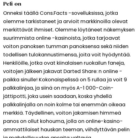
Peli on
Onneksi täällä Cons.Facts -sovelluksissa, jotka
olemme tarkistaneet ja arvioit markkinoilla olevat
merkittävät ihmiset. Olemme löytäneet näkemyksen
suurimmista online -kasinoista, jotka tarjoavat
voiton panoksen tumman panoksensa sekä niiden
todellisen tulokannustimensa, joita voit hyödyntää.
Henkilöille, jotka ovat kiinalaisen ruokailun faneja,
voitojen jälkeen jakavat Darted Share: n online -
paikka sinulle! Kokonaispelissä on 5 rullaa ja voit 9
palkkalinjaa, ja siinä on myös A-1 000-Coin-
jättipotti, joka usein saadaan, koska yhdellä
palkkalinjalla on noin kolme tai enemmän oikeaa
merkkiä. Täydellinen, voiton jakamisen himmeä
panos on ollut kohouma, jolla on online-kasino-
ammattilaiset hauskan teeman, viihdyttävän pelin
ja mahdollisuuden ansaita valtavia