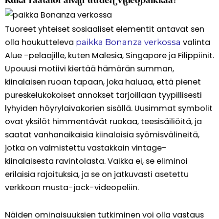
Kuka räätälöi aivan uuden videopaikkaa?
Tuoreet yhteiset sosiaaliset elementit antavat sen
olla houkutteleva
valinta
paikka Bonanza verkossa
Alue -pelaajille, kuten Malesia, Singapore ja Filippiinit.
Upouusi motiivi kiertää hämärän summan,
kiinalaisen ruoan tapaan, joka haluaa, että pienet
pureskelukokoiset annokset tarjoillaan tyypillisesti
lyhyiden höyrylaivakorien sisällä. Uusimmat symbolit
ovat yksilöt himmentävät ruokaa, teesisäiliöitä, ja
saatat vanhanaikaisia ​​kiinalaisia ​​syömisvälineitä,
jotka on valmistettu vastakkain vintage-
kiinalaisesta ravintolasta. Vaikka ei, se eliminoi
erilaisia ​​rajoituksia, ja se on jatkuvasti asetettu
verkkoon musta-jack-videopeliin.
Näiden ominaisuuksien tutkiminen voi olla vastaus