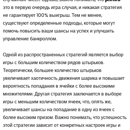
это в первую очередь игра случая, и никакая стратегия
не гарантирует 100% выигрыш. Тем не менее,
существуют определенные подходы, которые могут
помочь повысить ваши шансы на успех и улучшить
управление банкроллом.
Одной из распространенных стратегий является выбор
игры с большим количеством рядов штырьков.
Теоретически, большее количество штырьков
увеличивает хаотичность движения шарика и повышает
вероятность попадания в ячейки с более высокими
множителями. Другая стратегия заключается в выборе
игры с меньшим количеством ячеек, что, опять же,
увеличивает шансы на попадание в одну из ячеек с
более высоким призом. Важно понимать, что успешность
этой стратегии зависит от конкретных настроек игры и