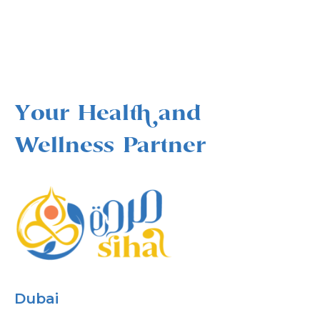
Your Health and
Wellness Partner
Dubai