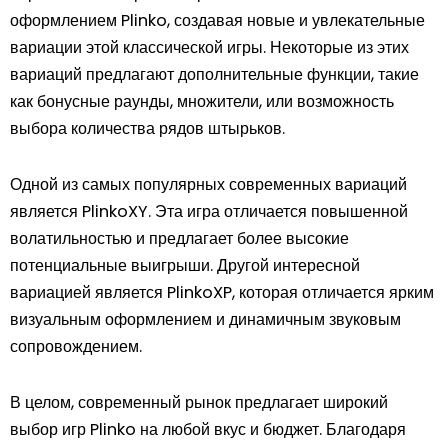
оформлением Plinko, создавая новые и увлекательные
вариации этой классической игры. Некоторые из этих
вариаций предлагают дополнительные функции, такие
как бонусные раунды, множители, или возможность
выбора количества рядов штырьков.
Одной из самых популярных современных вариаций
является PlinkoXY. Эта игра отличается повышенной
волатильностью и предлагает более высокие
потенциальные выигрыши. Другой интересной
вариацией является PlinkoXP, которая отличается ярким
визуальным оформлением и динамичным звуковым
сопровождением.
В целом, современный рынок предлагает широкий
выбор игр Plinko на любой вкус и бюджет. Благодаря