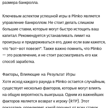
размера банкролла.
Ключевым аспектом успешной игры в Plinko является
управление банкроллом. Не стоит делать слишком
большие ставки, которые могут быстро истощить ваш
капитал. Рекомендуется устанавливать лимит на
проигрыш и придерживаться его, даже если вам кажется,
что “вот-вот повезет”. Также важно помнить, что Plinko
— это развлечение, и не стоит рассматривать его как
способ заработка.
Факторы, Влияющие на Результат Игры
Хотя исход каждого раунда в Plinko остается случайным,
существует несколько факторов, которые могут влиять
на общую вероятность выигрыша. Одним из важнейших
факторов является возврат к игроку (RTP). Этот
показатель определяет, какой процент от всех ставок