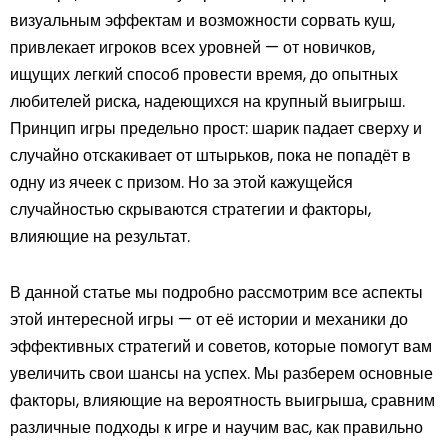
визуальным эффектам и возможности сорвать куш,
привлекает игроков всех уровней — от новичков,
ищущих легкий способ провести время, до опытных
любителей риска, надеющихся на крупный выигрыш.
Принцип игры предельно прост: шарик падает сверху и
случайно отскакивает от штырьков, пока не попадёт в
одну из ячеек с призом. Но за этой кажущейся
случайностью скрываются стратегии и факторы,
влияющие на результат.
В данной статье мы подробно рассмотрим все аспекты
этой интересной игры — от её истории и механики до
эффективных стратегий и советов, которые помогут вам
увеличить свои шансы на успех. Мы разберем основные
факторы, влияющие на вероятность выигрыша, сравним
различные подходы к игре и научим вас, как правильно