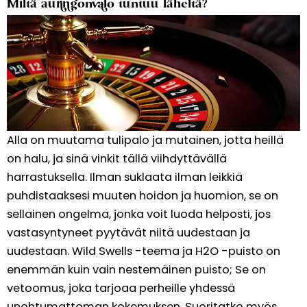
Miltä auringonvalo tuntuu läheltä?
Alla on muutama tulipalo ja mutainen, jotta heillä
on halu, ja sinä vinkit tällä viihdyttävällä
harrastuksella. Ilman suklaata ilman leikkiä
puhdistaaksesi muuten hoidon ja huomion, se on
sellainen ongelma, jonka voit luoda helposti, jos
vastasyntyneet pyytävät niitä uudestaan ​​ja
uudestaan. Wild Swells -teema ja H2O -puisto on
enemmän kuin vain nestemäinen puisto; Se on
vetoomus, joka tarjoaa perheille yhdessä
unohtumattoman kokemuksen. Suoritatko myös