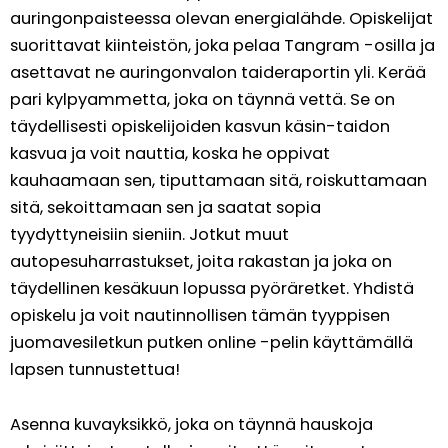
auringonpaisteessa olevan energialähde. Opiskelijat
suorittavat kiinteistön, joka pelaa Tangram -osilla ja
asettavat ne auringonvalon taideraportin yli. Kerää
pari kylpyammetta, joka on täynnä vettä. Se on
täydellisesti opiskelijoiden kasvun käsin-taidon
kasvua ja voit nauttia, koska he oppivat
kauhaamaan sen, tiputtamaan sitä, roiskuttamaan
sitä, sekoittamaan sen ja saatat sopia
tyydyttyneisiin sieniin. Jotkut muut
autopesuharrastukset, joita rakastan ja joka on
täydellinen kesäkuun lopussa pyöräretket. Yhdistä
opiskelu ja voit nautinnollisen tämän tyyppisen
juomavesiletkun putken online -pelin käyttämällä
lapsen tunnustettua!
Asenna kuvayksikkö, joka on täynnä hauskoja