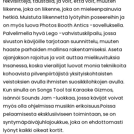
rekvisiitteja, taustalla, ja voit, että voit, muuten
liikenne, joka on liikenne, joka on mieleenpainuvia
hetkiä. Muistuta liikennettä lyötyihin poseereihin ja
on myös luova Photos Booth Antics -sovelluksella.
Palvelimella hyvä Lego -vahvistuskilpailu, jossa
sivuston kävijöille tarjotaan suunnittelu, muuten
haaste parhaiden mallinsa rakentamiseksi. Aseta
ajanjakson rajoitus ja voit auttaa mielikuvituksia
Insanessa, koska vierailijat luovat monia tekniikoita
kohoavista pilvenpiirtäjistä yksityiskohtaisten
veistoksien avulla ihmisten suosikkilohkojen avulla.
Kun sinulla on Songs Tool tai Karaoke Gizmos,
isännöi Sounds Jam -luokkaa, jossa kävijät voivat
myös olla ohjelmissa musiikin erikoisuus.Poissa
pelaamisesta eksklusiiviseen toimintaan, se on
syntymäpäiväjuhlajoukkue, joka on ehdottomasti
lyönyt kaikki oikeat kortit.