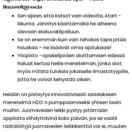
ilmastokursseja
Sen sijaan, että katsot vain videoita, Atart -
liikunta. Jännitys kääntämällä he aiheena
olevaan elokuvakilpailuun.
Se on enemmän kuin vain tehokas tapa pitää
hauskaa – ne lisäävät omia ajatuksiasi!
Yliopisto -opiskelijoiden aloittamisen edessä
haluat kertoa heille menetelmän, jonka aiot
myös mitata tuloksia jokaiselle ilmastotyypille,
jotta he voivat kehystää oikein.
Heidän on pisteytys innovatiivisesti saadakseen
menetelmä H2O: n pumppaamiseksi yhteen lasiin
muihin. Juomaveden leikki pystyy pitämään
oppilaita viihdyttävinä koko päivän, jos se vaatii
räätälöityjä juomaveden leikkikenttiä vai ei, muuten