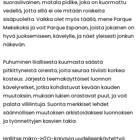
suoraviivainen, matala pidike, joka on kuormattu
vedellä, jotta sillä ei ole mitään roiskeita
sisäpuolelta. Vaikka olet myös täällä, mene Parque
Meksikoksi ja voit Parque Espanan, joista jokainen on
hyvä juoksemiseen, kävelylle, ja näet yleisesti jonkun
näkevän.
Puhuminen liiallisesta kuumasta säästä
pitkittyneistä oireista, joita seuraa tiiviisti korkea
kosteus. Järjestä teemakäyttöiset luonnon
kävelyretket, jotka kohdistuvat kevään kauden
muutoksiin, mukaan lukien orastavat puut, ja voit
palata villilintuja. Suorita merkkiset lehdet
säännöllisen muutoksen arkistoidaksesi luonnoksen
ja työnnettyjen kasvien takia.
Hallitse mikro-H2O-kanavia uudelleenkäytettyä