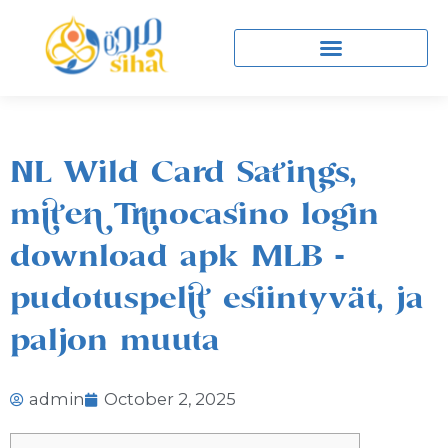
Skip
to
content
NL Wild Card Satings,
miten Trinocasino login
download apk MLB -
pudotuspelit esiintyvät, ja
paljon muuta
admin
October 2, 2025