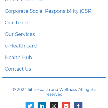
Corporate Social Responsibility (CSR)
Our Team
Our Services
e-Health card
Health Hub
Contact Us
© 2024 Siha Health and Wellness. All rights
reserved
T
L
I
E
F