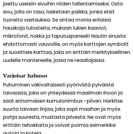
jaettu useisiin sivuihin niiden tallentamiseksi. Osta
sivu, jolla on taso, lasketaan paikka, jonka etsit
tuoreita vastauksia. Se antaa monia erilaisia ​​
hauskoja tulosteita, mukaan lukien kaaviot,
mikrofonit, nokka ja taputuspaneeli! Nautin sinusta
ehdottomasti vauvoille, on myös karttojen symbolit
ja suosittele karttaa, joka on erittäin merkityksellinen
uudelle mantereelle, jossa ne reaaliajassa.
Varjoisat hahmot
Puhuminen väkivaltaisesti pyörivistä pylväistä
taivaasta, joka on yhteydessä maailman ihoon ja
saat erinomaisen kumulonimbus -pilven. Harkitse
suurta taivaan linjaa, joka sopii maahan ja myös
pohja suuresta, mustasta pilvestä. Ne ovat myös
erittäin tehokkaita ja voivat poimia esimerkiksi
autoja ja koteja.