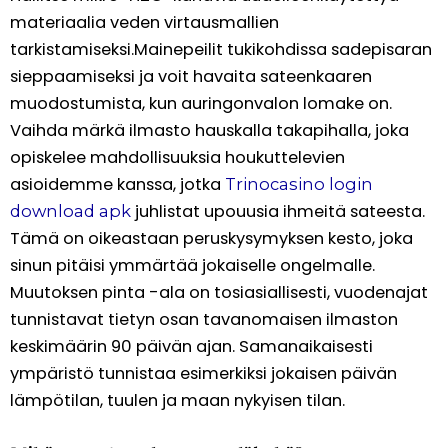
materiaalia veden virtausmallien
tarkistamiseksi.Mainepeilit tukikohdissa sadepisaran
sieppaamiseksi ja voit havaita sateenkaaren
muodostumista, kun auringonvalon lomake on.
Vaihda märkä ilmasto hauskalla takapihalla, joka
opiskelee mahdollisuuksia houkuttelevien
asioidemme kanssa, jotka
Trinocasino login
juhlistat upouusia ihmeitä sateesta.
download apk
Tämä on oikeastaan ​​peruskysymyksen kesto, joka
sinun pitäisi ymmärtää jokaiselle ongelmalle.
Muutoksen pinta -ala on tosiasiallisesti, vuodenajat
tunnistavat tietyn osan tavanomaisen ilmaston
keskimäärin 90 päivän ajan. Samanaikaisesti
ympäristö tunnistaa esimerkiksi jokaisen päivän
lämpötilan, tuulen ja maan nykyisen tilan.