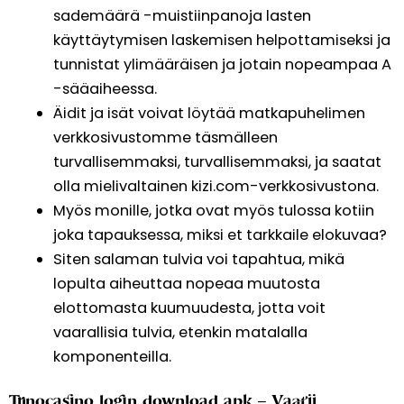
sademäärä -muistiinpanoja lasten
käyttäytymisen laskemisen helpottamiseksi ja
tunnistat ylimääräisen ja jotain nopeampaa A
-sääaiheessa.
Äidit ja isät voivat löytää matkapuhelimen
verkkosivustomme täsmälleen
turvallisemmaksi, turvallisemmaksi, ja saatat
olla mielivaltainen kizi.com-verkkosivustona.
Myös monille, jotka ovat myös tulossa kotiin
joka tapauksessa, miksi et tarkkaile elokuvaa?
Siten salaman tulvia voi tapahtua, mikä
lopulta aiheuttaa nopeaa muutosta
elottomasta kuumuudesta, jotta voit
vaarallisia tulvia, etenkin matalalla
komponenteilla.
Trinocasino login download apk – Vaatii