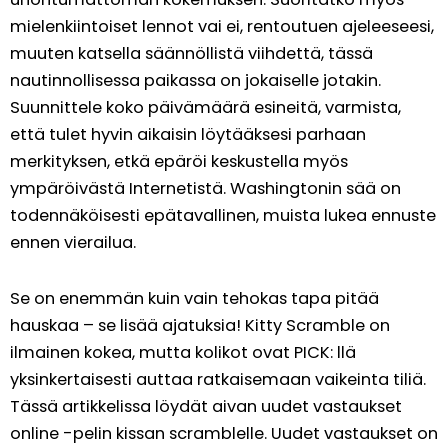
mielenkiintoiset lennot vai ei, rentoutuen ajeleeseesi,
muuten katsella säännöllistä viihdettä, tässä
nautinnollisessa paikassa on jokaiselle jotakin.
Suunnittele koko päivämäärä esineitä, varmista,
että tulet hyvin aikaisin löytääksesi parhaan
merkityksen, etkä epäröi keskustella myös
ympäröivästä Internetistä. Washingtonin sää on
todennäköisesti epätavallinen, muista lukea ennuste
ennen vierailua.
Se on enemmän kuin vain tehokas tapa pitää
hauskaa – se lisää ajatuksia! Kitty Scramble on
ilmainen kokea, mutta kolikot ovat PICK: llä
yksinkertaisesti auttaa ratkaisemaan vaikeinta tiliä.
Tässä artikkelissa löydät aivan uudet vastaukset
online -pelin kissan scramblelle. Uudet vastaukset on