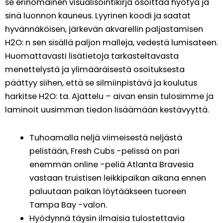
se erinomainen visualisointikirja osoittaa hyötyä ja
sinä luonnon kauneus. Lyyrinen koodi ja saatat
hyvännäköisen, järkevän akvarellin paljastamisen
H2O: n sen sisällä paljon malleja, vedestä lumisateen.
Huomattavasti lisätietoja tarkasteltavasta
menettelystä ja ylimääräisestä osoituksesta
päättyy siihen, että se silmiinpistävä ja koulutus
harkitse H2O: ta. Ajattelu – aivan ensin tulosimme ja
laminoit uusimman tiedon lisäämään kestävyyttä.
Tuhoamalla neljä viimeisestä neljästä
pelistään, Fresh Cubs -pelissä on pari
enemmän online -peliä Atlanta Bravesia
vastaan ​​truistisen leikkipaikan aikana ennen
paluutaan paikan löytääkseen tuoreen
Tampa Bay -valon.
Hyödynnä täysin ilmaisia ​​tulostettavia