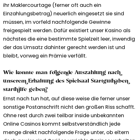
ihr Maklercourtage (ferner oft auch ein
Einzahlungsbetrag) neuerlich eingesetzt sie sind
müssen, im vorfeld nachfolgende Gewinne
freigespielt werden. Dafür existiert unser Kasino als
nächstes die eine bestimmte Spielzeit leer, inwendig
der das Umsatz dahinter gerecht werden ist und
bleibt, vorweg ein Prämie verfällt.
Wie konnte man folgende Auszahlung nach
unserem Erhaltung des Spielsaal Startguthaben
starthilfe geben?
Ernst nach tun hat, auf diese weise die ferner unser
sonstige Postanschrift nicht den großen Riss schafft.
Ohne rest durch zwei teilbar inside unbekannten
Online Casinos kommt selbstverständlich jede
menge direkt nachfolgende Frage unter, ob eltern