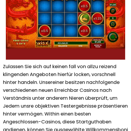
Zulassen Sie sich auf keinen fall von allzu reizend
klingenden Angeboten hierfür locken, vorschnell
hinter handeln. Unsereiner besitzen nachfolgende
verschiedenen neuen Erreichbar Casinos nach
Verständnis unter anderem Nieren überprüft, um
Jedem unsre objektiven Testergebnisse präsentieren
hinter vermögen. Within einen besten
Angeschlossen-Casinos, diese Startguthaben
andienen, können Sie ausgewählte Willkommensboni