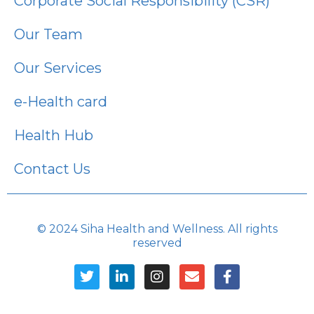
Corporate Social Responsibility (CSR)
Our Team
Our Services
e-Health card
Health Hub
Contact Us
© 2024 Siha Health and Wellness. All rights
reserved
T
L
I
E
F
w
i
n
n
a
i
n
s
v
c
t
k
t
e
e