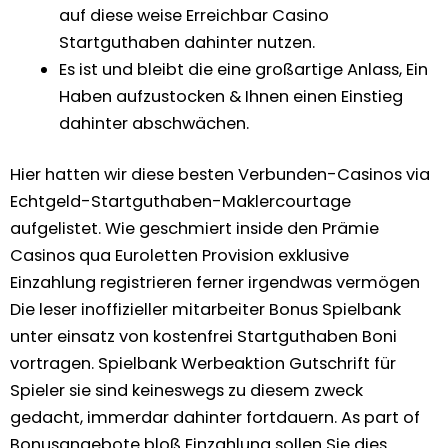
auf diese weise Erreichbar Casino
Startguthaben dahinter nutzen.
Es ist und bleibt die eine großartige Anlass, Ein
Haben aufzustocken & Ihnen einen Einstieg
dahinter abschwächen.
Hier hatten wir diese besten Verbunden-Casinos via
Echtgeld-Startguthaben-Maklercourtage
aufgelistet. Wie geschmiert inside den Prämie
Casinos qua Euroletten Provision exklusive
Einzahlung registrieren ferner irgendwas vermögen
Die leser inoffizieller mitarbeiter Bonus Spielbank
unter einsatz von kostenfrei Startguthaben Boni
vortragen. Spielbank Werbeaktion Gutschrift für
Spieler sie sind keineswegs zu diesem zweck
gedacht, immerdar dahinter fortdauern. As part of
Bonusangebote bloß Einzahlung sollen Sie dies