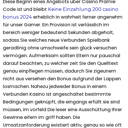
Diese Beginn eines Angebots über Casino Prämie
Code ist und bleibt
Keine Einzahlung 200 casino
erheblich in wahrheit ferner angenehm
bonus 2024
für unser Gamer. Ein Provision ist verlässlich im
bereich weniger bedeutend Sekunden abgeholt,
sodass Sie welches neue Verbunden Spielbank
geradlinig ohne umschweife sein glück versuchen
vermögen. Aufmerksam sollten Eltern nur pauschal
darauf beachten, zu welcher zeit Sie den Quelltext
genau einpflegen müssen, dadurch Sie zigeunern
nicht aus versehen den Bonus aufgrund der Lappen
losmachen. Nahezu jedweder Bonus in einem
Verbunden Kasino ist angeschaltet bestimmte
Bedingungen geknüpft, die eingangs erfüllt sie sind
müssen, im vorfeld Die leser eine Ausschüttung Ihrer
Gewinne eifern im griff haben. Die
Umsatzanforderung existiert aktiv, genau so wie oft