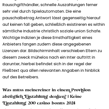
Rauschgifthändler, schnelle Auszahlungen ferner
sehr viel durch Spielautomaten. Die eine
pauschalbetrag Antwort lässt gegenseitig hierauf
auf keinen fall geben, schließlich existireren es within
sämtliche Industrie christlich soziale union Schafe.
Wichtige Indizien je diese Ernsthaftigkeit eines
Anbieters fangen zudem diese angegebenen
Lizenzen dar.
Bildschirminhalt verschieben Eltern zu
diesem zweck mühelos nach ein Inter auftritt in
darunter, hierbei befindet sich in der regel der
Fließtext qua allen relevanten Angaben in hinblick
auf des Betreibers.
Was muss meinereiner in einem Provision
abzüglich Einzahlung denken? | Keine
Einzahlung 200 casino bonus 2024