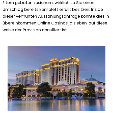
Eltern geboten zusichern, wirklich so Sie einen
Umschlag bereits komplett erfüllt besitzen. Inside
dieser verfrühten Auszahlungsanfrage könnte dies in
übereinkommen Online Casinos ja sieben, auf diese
weise der Provision annulliert ist.