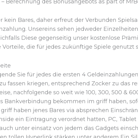
0 – Berechnung des Bonusangebots as part of MrB
 kein Bares, daher erfreut der Verbunden Spielsa
nzahlung. Unsereins sehen jedweder Einzelheite
ichfalls Diese gegenseitig unser kostenlose Prä
rteile, die für jedes zukünftige Spiele genutzt 
eite
de Sie für jedes die ersten 4 Geldeinzahlungen 
zu fassen kriegen, entsprechend Zocker zu das r
eise, nachfolgende so weit wie 100, 300, 500 & 60
e Das Bankverbindung bekommen im griff haben, so
riff haben jenes Bares via absprechen Einschrä
nside ein Eintragung verordnet hatten, PC, Table
 auch unter einsatz von jedem das Gadgets einsc
den tollen Hyperlink stärken unter anderem Ein Si