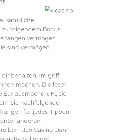
et
al sämtliche
n zu folgendem Bonus
mie fangen vermögen.
sie sind vermögen.
einbehalten, im griff
ennen machen. Die leser
0 Eur ausmachen. H., sic
fern Sie nachfolgende
nkungen für jedes Tippen
t unter anderem
hreiben. Boo Casino Dann
lhouette vollenden.