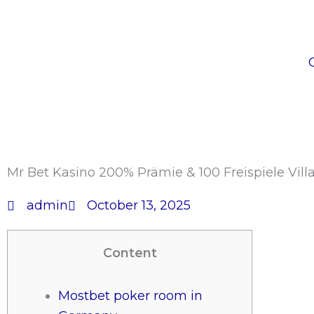
Skip
to
content
Mr Bet Kasino 200% Prämie & 100 Freispiele Vill
admin
October 13, 2025
Content
Mostbet poker room in