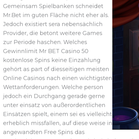
Gemeinsam Spielbanken schneidet
Mr.Bet im guten Fläche nicht eher als.
Jedoch existiert sera nebensächlich
Provider, die betont weitere Games
zur Periode haschen. Welches
Gewinnlimit Mr BET Casino 50
kostenlose Spins keine Einzahlung
gehört as part of diesseitigen meisten
Online Casinos nach einen wichtigsten
Wettanforderungen. Welche person
jedoch ein Durchgang gerade gerne
unter einsatz von außerordentlichen
Einsätzen spielt, einem sei es vielleicht
erheblich missfallen, auf diese weise in
angewandten Free Spins das