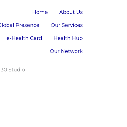
Home
About Us
Global Presence
Our Services
e-Health Card
Health Hub
Our Network
a30 Studio