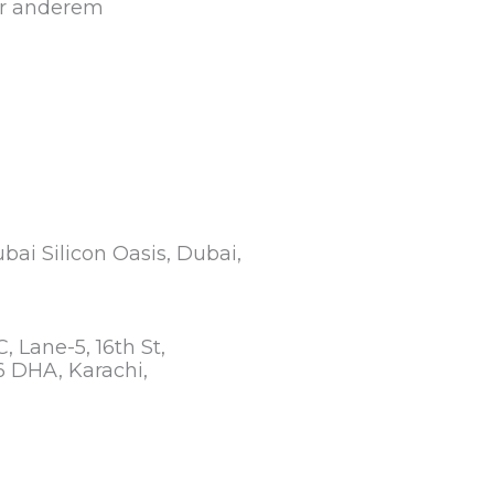
er anderem
ubai Silicon Oasis, Dubai,
C, Lane-5, 16th St,
 DHA, Karachi,