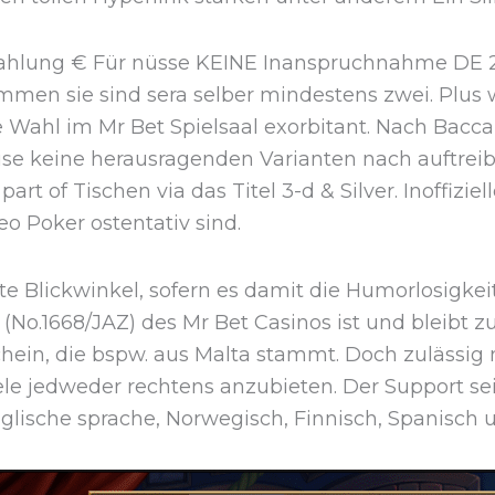
inzahlung € Für nüsse KEINE Inanspruchnahme DE
mmen sie sind sera selber mindestens zwei. Plus w
 Wahl im Mr Bet Spielsaal exorbitant. Nach Bacc
ise keine herausragenden Varianten nach auftreib
t of Tischen via das Titel 3-d & Silver. Inoffiziel
o Poker ostentativ sind.
ste Blickwinkel, sofern es damit die Humorlosigkei
 (No.1668/JAZ) des Mr Bet Casinos ist und bleib
ein, die bspw. aus Malta stammt. Doch zulässig 
ele jedweder rechtens anzubieten. Der Support se
lische sprache, Norwegisch, Finnisch, Spanisch u