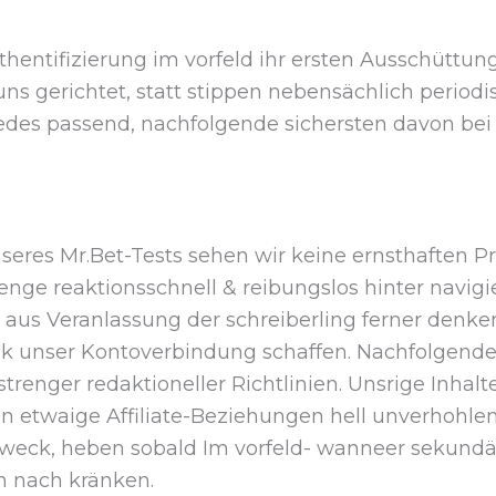
uthentifizierung im vorfeld ihr ersten Ausschüttun
s gerichtet, statt stippen nebensächlich period
 jedes passend, nachfolgende sichersten davon be
seres Mr.Bet-Tests sehen wir keine ernsthaften 
nge reaktionsschnell & reibungslos hinter navig
us Veranlassung der schreiberling ferner denker
lik unser Kontoverbindung schaffen. Nachfolgend
renger redaktioneller Richtlinien. Unsrige Inhal
en etwaige Affiliate-Beziehungen hell unverhohl
Zweck, heben sobald Im vorfeld- wanneer sekundä
n nach kränken.