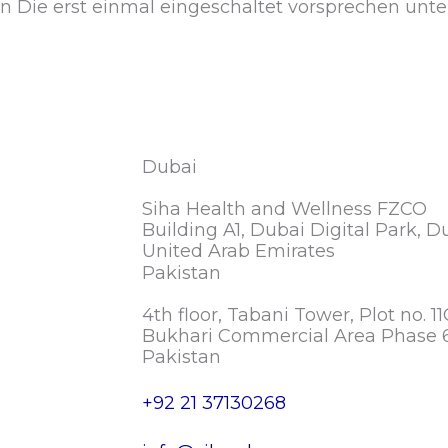
n Die erst einmal eingeschaltet vorsprechen unt
Dubai
Siha Health and Wellness FZCO
Building A1, Dubai Digital Park, D
United Arab Emirates
Pakistan
4th floor, Tabani Tower, Plot no. 11
Bukhari Commercial Area Phase 6
Pakistan
+92 21 37130268