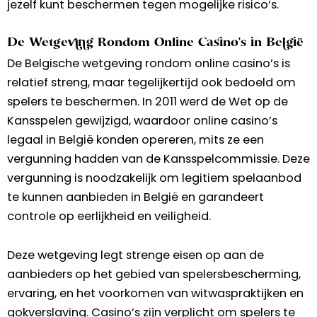
jezelf kunt beschermen tegen mogelijke risico’s.
De Wetgeving Rondom Online Casino’s in België
De Belgische wetgeving rondom online casino’s is
relatief streng, maar tegelijkertijd ook bedoeld om
spelers te beschermen. In 2011 werd de Wet op de
Kansspelen gewijzigd, waardoor online casino’s
legaal in België konden opereren, mits ze een
vergunning hadden van de Kansspelcommissie. Deze
vergunning is noodzakelijk om legitiem spelaanbod
te kunnen aanbieden in België en garandeert
controle op eerlijkheid en veiligheid.
Deze wetgeving legt strenge eisen op aan de
aanbieders op het gebied van spelersbescherming,
ervaring, en het voorkomen van witwaspraktijken en
gokverslaving. Casino’s zijn verplicht om spelers te