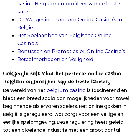
casino Belgium en profiteer van de beste
kansen.
De Wetgeving Rondom Online Casino’s in
België
Het Spelaanbod van Belgische Online
Casino’s
Bonussen en Promoties bij Online Casino’s
Betaalmethoden en Veiligheid
Gokken in stijl: Vind het perfecte online casino
Belgium en profiteer van de beste kansen.
De wereld van het
is fascinerend en
belgium casino
biedt een breed scala aan mogelijkheden voor zowel
beginnende als ervaren spelers. Het online gokken in
België is gereguleerd, wat zorgt voor een veilige en
eerlijke spelomgeving. Deze regulering heeft geleid
tot een bloeiende industrie met een groot aantal