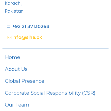
Karachi,
Pakistan
+92 21 37130268
info@siha.pk
Home
About Us
Global Presence
Corporate Social Responsibility (CSR)
Our Team