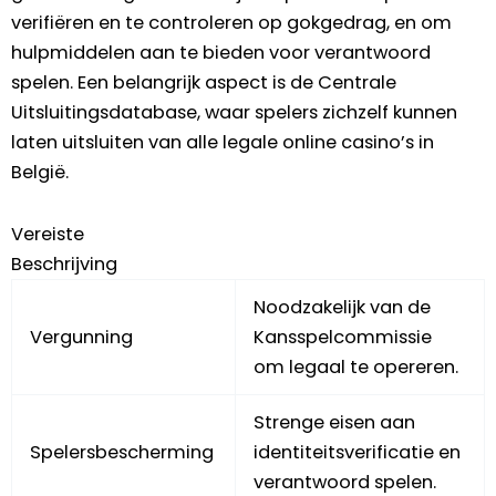
verifiëren en te controleren op gokgedrag, en om
hulpmiddelen aan te bieden voor verantwoord
spelen. Een belangrijk aspect is de Centrale
Uitsluitingsdatabase, waar spelers zichzelf kunnen
laten uitsluiten van alle legale online casino’s in
België.
Vereiste
Beschrijving
Noodzakelijk van de
Vergunning
Kansspelcommissie
om legaal te opereren.
Strenge eisen aan
Spelersbescherming
identiteitsverificatie en
verantwoord spelen.