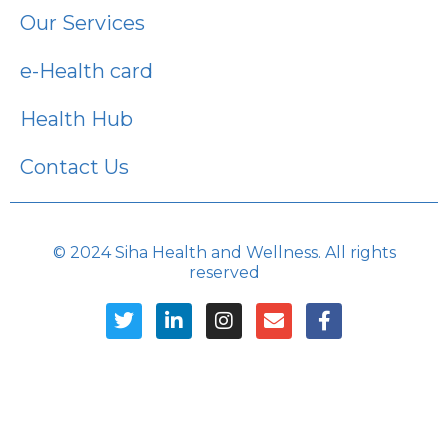
Our Services
e-Health card
Health Hub
Contact Us
© 2024 Siha Health and Wellness. All rights
reserved
T
L
I
E
F
w
i
n
n
a
i
n
s
v
c
t
k
t
e
e
t
e
a
l
b
e
d
g
o
o
r
i
r
p
o