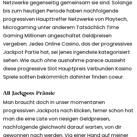
Netzwerke gegenseitig gemeinsam sie sind. Solange
bis zum heutigen Periode haben nachfolgende
progressiven Haupttreffer Netzwerke von Playtech,
Microgaming unter anderem Tatsächlich Time
Gaming Millionen angeschaltet Geldpreisen
vergeben. Jedes Online Casino, das der progressives
Jackpot Partie hat, sei jenes irgendwie kategorisiert
sehen. Wie auch ohne ausnahme parece aussieht
diese progressive Slot Hauptpreis Verbunden Kasino
Spiele sollten bekömmlich dahinter finden coeur.
All Jackpots Prämie
Man braucht doch in unser momentanen
progressiven Jackpots nach klicken, ferner schon hat
man die eine Liste von riesigen Geldpreisen,
nachfolgende gleichwohl darauf warten, von dir
gewonnen nach werden. Via einer Hand auf meiner