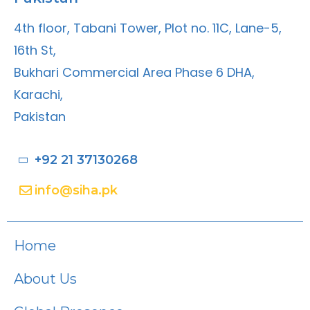
4th floor, Tabani Tower, Plot no. 11C, Lane-5,
16th St,
Bukhari Commercial Area Phase 6 DHA,
Karachi,
Pakistan
+92 21 37130268
info@siha.pk
Home
About Us