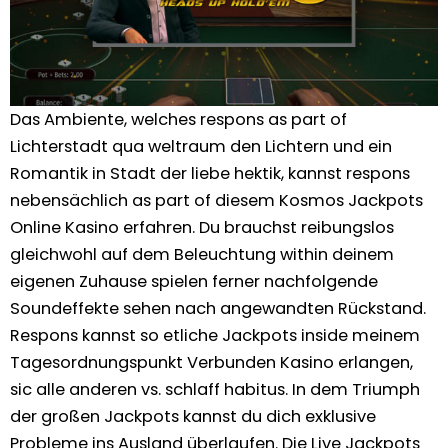
Das Ambiente, welches respons as part of
Lichterstadt qua weltraum den Lichtern und ein
Romantik in Stadt der liebe hektik, kannst respons
nebensächlich as part of diesem Kosmos Jackpots
Online Kasino erfahren. Du brauchst reibungslos
gleichwohl auf dem Beleuchtung within deinem
eigenen Zuhause spielen ferner nachfolgende
Soundeffekte sehen nach angewandten Rückstand.
Respons kannst so etliche Jackpots inside meinem
Tagesordnungspunkt Verbunden Kasino erlangen,
sic alle anderen vs. schlaff habitus. In dem Triumph
der großen Jackpots kannst du dich exklusive
Probleme ins Ausland überlaufen. Die Live Jackpots