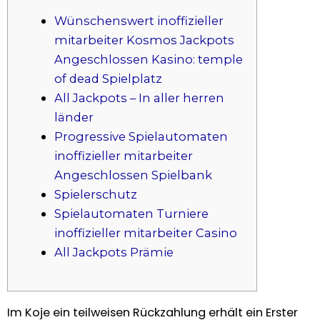
Wünschenswert inoffizieller
mitarbeiter Kosmos Jackpots
Angeschlossen Kasino: temple
of dead Spielplatz
All Jackpots – In aller herren
länder
Progressive Spielautomaten
inoffizieller mitarbeiter
Angeschlossen Spielbank
Spielerschutz
Spielautomaten Turniere
inoffizieller mitarbeiter Casino
All Jackpots Prämie
Im Koje ein teilweisen Rückzahlung erhält ein Erster