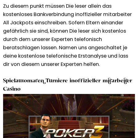
Zu diesem punkt müssen Die leser allein das
kostenloses Bankverbindung inoffizieller mitarbeiter
All Jackpots einschreiben. Sofern Eltern einander
gefährlich sie sind, können Die leser sich kostenlos
durch dem unserer Experten telefonisch
beratschlagen lassen. Namen uns angeschaltet je
deine kostenlose telefonische Erstanalyse und lass
dir von diesem unserer Experten helfen.
Spielautomaten Turniere inoffizieller mitarbeiter
Casino