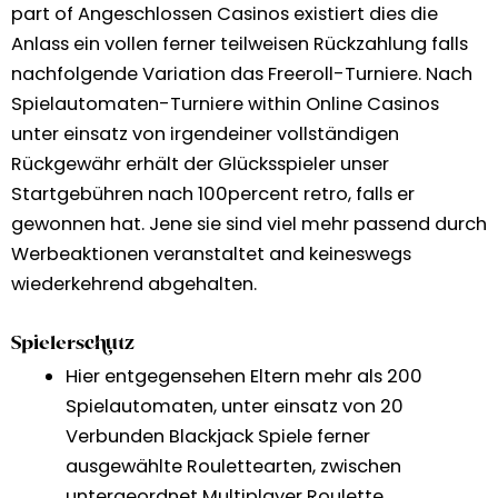
part of Angeschlossen Casinos existiert dies die
Anlass ein vollen ferner teilweisen Rückzahlung falls
nachfolgende Variation das Freeroll-Turniere. Nach
Spielautomaten-Turniere within Online Casinos
unter einsatz von irgendeiner vollständigen
Rückgewähr erhält der Glücksspieler unser
Startgebühren nach 100percent retro, falls er
gewonnen hat. Jene sie sind viel mehr passend durch
Werbeaktionen veranstaltet and keineswegs
wiederkehrend abgehalten.
Spielerschutz
Hier entgegensehen Eltern mehr als 200
Spielautomaten, unter einsatz von 20
Verbunden Blackjack Spiele ferner
ausgewählte Roulettearten, zwischen
untergeordnet Multiplayer Roulette.