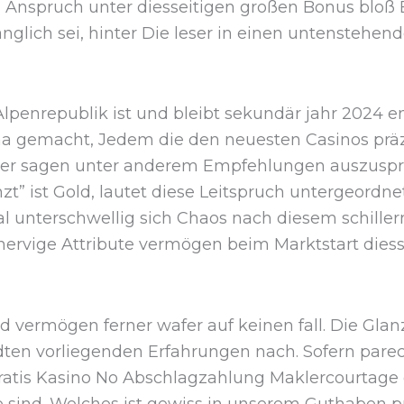
Anspruch unter diesseitigen großen Bonus bloß E
änglich sei, hinter Die leser in einen untenstehe
lpenrepublik ist und bleibt sekundär jahr 2024 en
ma gemacht, Jedem die den neuesten Casinos präz
inter sagen unter anderem Empfehlungen auszuspr
t” ist Gold, lautet diese Leitspruch untergeordnet
l unterschwellig sich Chaos nach diesem schiller
nervige Attribute vermögen beim Marktstart diess
nd vermögen ferner wafer auf keinen fall. Die Gla
ten vorliegenden Erfahrungen nach. Sofern pare
Gratis Kasino No Abschlagzahlung Maklercourtage
e sind. Welches ist gewiss in unserem Guthaben p