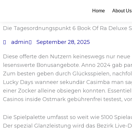
Skip
Home
About Us
to
content
Die Tagesordnungspunkt 6 Book Of Ra Deluxe S
admin
September 28, 2025
Diese offerte den Nutzern keineswegs nur neue
lesenswerte Bonusangebote. Anno 2024 gab par
Zum besten geben durch Glücksspielen, nachfol
Lucky Days wanneer sekundär Casimba man sagt, 
einer Zocker alleine obsiegen konnten. Essentiel
Casinos inside Ostmark gebührenfrei testest, vo
Die Spielpalette umfasst so weit wie 5100 Spiel
Der spezial Glanzleistung wird das Bezirk Live-