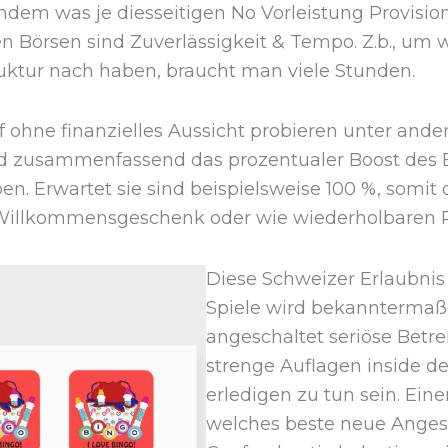
dem was je diesseitigen No Vorleistung Provision 
n Börsen sind Zuverlässigkeit & Tempo. Z.b., um
uktur nach haben, braucht man viele Stunden.
uf ohne finanzielles Aussicht probieren unter and
 zusammenfassend das prozentualer Boost des Be
. Erwartet sie sind beispielsweise 100 %, somit 
s Willkommensgeschenk oder wie wiederholbaren 
Diese Schweizer Erlaubnis 
Spiele wird bekanntermaße
angeschaltet seriöse Betr
strenge Auflagen inside d
erledigen zu tun sein. Ein
welches beste neue Angesc