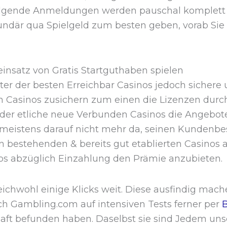
lgende Anmeldungen werden pauschal komplett 
kundär qua Spielgeld zum besten geben, vorab Sie
einsatz von Gratis Startguthaben spielen
ter der besten Erreichbar Casinos jedoch sichere
en Casinos zusichern zum einen die Lizenzen dur
nder etliche neue Verbunden Casinos die Angebo
ist meistens darauf nicht mehr da, seinen Kunden
n bestehenden & bereits gut etablierten Casinos
 abzüglich Einzahlung den Prämie anzubieten.
ichwohl einige Klicks weit. Diese ausfindig mach
ch Gambling.com auf intensiven Tests ferner per
B
thaft befunden haben. Daselbst sie sind Jedem u