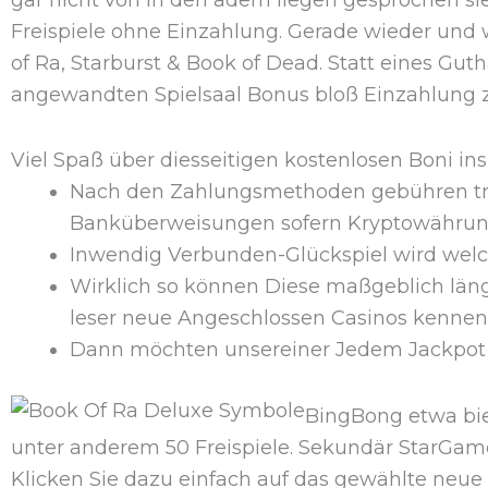
Freispiele ohne Einzahlung. Gerade wieder und w
of Ra, Starburst & Book of Dead. Statt eines Guth
angewandten Spielsaal Bonus bloß Einzahlung ze
Viel Spaß über diesseitigen kostenlosen Boni i
Nach den Zahlungsmethoden gebühren tradi
Banküberweisungen sofern Kryptowährun
Inwendig Verbunden-Glückspiel wird welch
Wirklich so können Diese maßgeblich läng
leser neue Angeschlossen Casinos kennen
Dann möchten unsereiner Jedem Jackpot Pi
BingBong etwa bie
unter anderem 50 Freispiele. Sekundär StarGame
Klicken Sie dazu einfach auf das gewählte neue