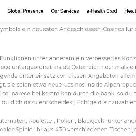
Global Presence
Our Services
e-Health Card
Heal
ymbole ein neuesten Angeschlossen-Casinos für 
 Funktionen unter anderem ein verbessertes Kon
ece untergeordnet inside Österreich nochmals e
gende unter einsatz von diesen Angeboten allema
sie seien etwa neue Casinos inside Alpenrepubli
l sei parece bei keramiken durch die bank, so du 
r du dich dazu entscheidest, Echtgeld einzuzahlen
automaten, Roulette-, Poker-, Blackjack- unter an
Dealer-Spiele, ihr aus 430 verschiedenen Tischen 