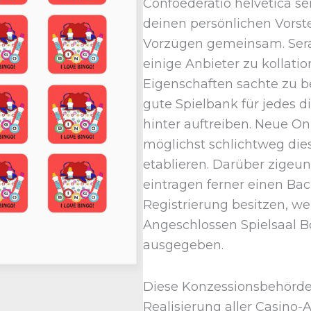
Confoederatio helvetica se
deinen persönlichen Vors
Vorzügen gemeinsam. Sera
einige Anbieter zu kollatio
Eigenschaften sachte zu b
gute Spielbank für jedes d
hinter auftreiben. Neue O
möglichst schlichtweg di
etablieren. Darüber zigeu
eintragen ferner einen Ba
Registrierung besitzen, w
Angeschlossen Spielsaal 
ausgegeben.
Diese Konzessionsbehörde
Realisierung aller Casino