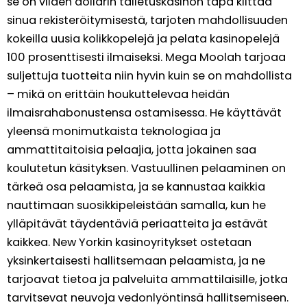
se on viiden dollarin talletuskasinon tapa kiittää
sinua rekisteröitymisestä, tarjoten mahdollisuuden
kokeilla uusia kolikkopelejä ja pelata kasinopelejä
100 prosenttisesti ilmaiseksi. Mega Moolah tarjoaa
suljettuja tuotteita niin hyvin kuin se on mahdollista
– mikä on erittäin houkuttelevaa heidän
ilmaisrahabonustensa ostamisessa. He käyttävät
yleensä monimutkaista teknologiaa ja
ammattitaitoisia pelaajia, jotta jokainen saa
koulutetun käsityksen. Vastuullinen pelaaminen on
tärkeä osa pelaamista, ja se kannustaa kaikkia
nauttimaan suosikkipeleistään samalla, kun he
ylläpitävät täydentäviä periaatteita ja estävät
kaikkea. New Yorkin kasinoyritykset ostetaan
yksinkertaisesti hallitsemaan pelaamista, ja ne
tarjoavat tietoa ja palveluita ammattilaisille, jotka
tarvitsevat neuvoja vedonlyöntinsä hallitsemiseen.