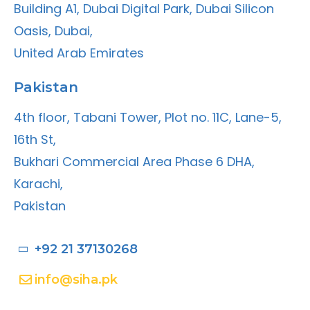
Building A1, Dubai Digital Park, Dubai Silicon
Oasis, Dubai,
United Arab Emirates
Pakistan
4th floor, Tabani Tower, Plot no. 11C, Lane-5,
16th St,
Bukhari Commercial Area Phase 6 DHA,
Karachi,
Pakistan
+92 21 37130268
info@siha.pk