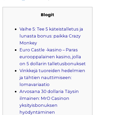
Blogit
Vaihe 5: Tee 5 käteistalletus ja
lunasta bonus: paikka Crazy
Monkey
Euro Castle -kasino – Paras
eurooppalainen kasino, jolla
on 5 dollarin talletusbonukset
Vinkkejä tuoreiden hedelmien
ja tähtien nauttimiseen:
lomavariaatio
Arvosana 30 dollaria Täysin
ilmainen: MrO Casinon
yksityisbonuksen
hyödyntäminen