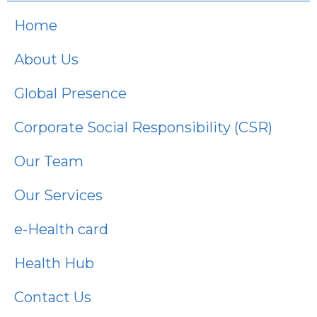
Home
About Us
Global Presence
Corporate Social Responsibility (CSR)
Our Team
Our Services
e-Health card
Health Hub
Contact Us