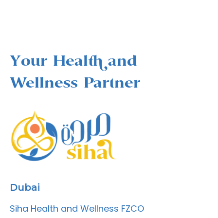
Your Health and
Wellness Partner
Dubai
Siha Health and Wellness FZCO