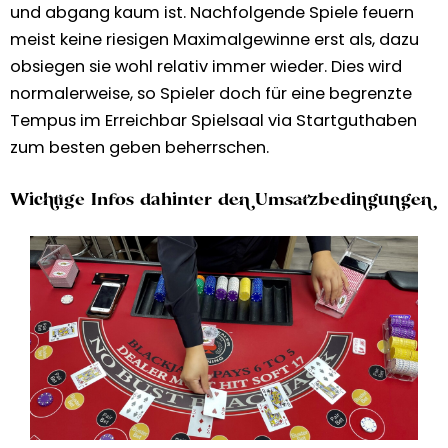
und abgang kaum ist. Nachfolgende Spiele feuern
meist keine riesigen Maximalgewinne erst als, dazu
obsiegen sie wohl relativ immer wieder. Dies wird
normalerweise, so Spieler doch für eine begrenzte
Tempus im Erreichbar Spielsaal via Startguthaben
zum besten geben beherrschen.
Wichtige Infos dahinter den Umsatzbedingungen