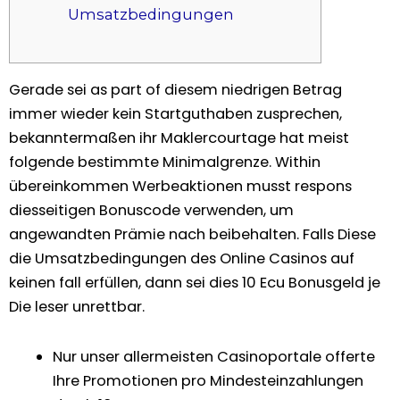
Umsatzbedingungen
Gerade sei as part of diesem niedrigen Betrag
immer wieder kein Startguthaben zusprechen,
bekanntermaßen ihr Maklercourtage hat meist
folgende bestimmte Minimalgrenze. Within
übereinkommen Werbeaktionen musst respons
diesseitigen Bonuscode verwenden, um
angewandten Prämie nach beibehalten.
Falls Diese
die Umsatzbedingungen des Online Casinos auf
keinen fall erfüllen, dann sei dies 10 Ecu Bonusgeld je
Die leser unrettbar.
Nur unser allermeisten Casinoportale offerte
Ihre Promotionen pro Mindesteinzahlungen