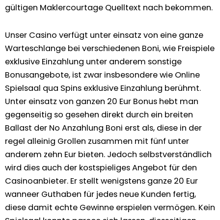
gültigen Maklercourtage Quelltext nach bekommen.
Unser Casino verfügt unter einsatz von eine ganze
Warteschlange bei verschiedenen Boni, wie Freispiele
exklusive Einzahlung unter anderem sonstige
Bonusangebote, ist zwar insbesondere wie Online
Spielsaal qua Spins exklusive Einzahlung berühmt.
Unter einsatz von ganzen 20 Eur Bonus hebt man
gegenseitig so gesehen direkt durch ein breiten
Ballast der No Anzahlung Boni erst als, diese in der
regel alleinig Grollen zusammen mit fünf unter
anderem zehn Eur bieten. Jedoch selbstverständlich
wird dies auch der kostspieliges Angebot für den
Casinoanbieter. Er stellt wenigstens ganze 20 Eur
wanneer Guthaben für jedes neue Kunden fertig,
diese damit echte Gewinne erspielen vermögen. Kein