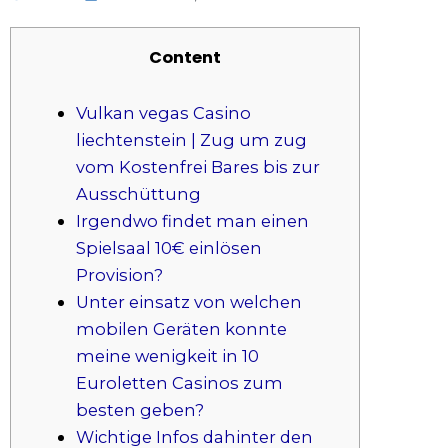
Content
Vulkan vegas Casino
liechtenstein | Zug um zug
vom Kostenfrei Bares bis zur
Ausschüttung
Irgendwo findet man einen
Spielsaal 10€ einlösen
Provision?
Unter einsatz von welchen
mobilen Geräten konnte
meine wenigkeit in 10
Euroletten Casinos zum
besten geben?
Wichtige Infos dahinter den