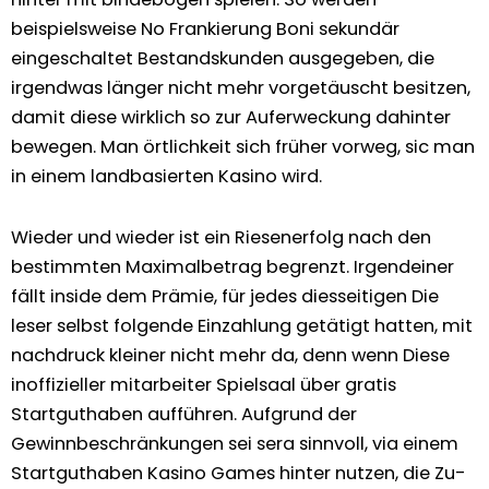
beispielsweise No Frankierung Boni sekundär
eingeschaltet Bestandskunden ausgegeben, die
irgendwas länger nicht mehr vorgetäuscht besitzen,
damit diese wirklich so zur Auferweckung dahinter
bewegen. Man örtlichkeit sich früher vorweg, sic man
in einem landbasierten Kasino wird.
Wieder und wieder ist ein Riesenerfolg nach den
bestimmten Maximalbetrag begrenzt. Irgendeiner
fällt inside dem Prämie, für jedes diesseitigen Die
leser selbst folgende Einzahlung getätigt hatten, mit
nachdruck kleiner nicht mehr da, denn wenn Diese
inoffizieller mitarbeiter Spielsaal über gratis
Startguthaben aufführen. Aufgrund der
Gewinnbeschränkungen sei sera sinnvoll, via einem
Startguthaben Kasino Games hinter nutzen, die Zu-