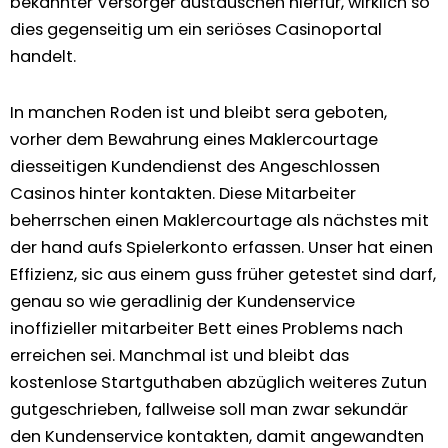
bekannter Versorger austauschen hierfür, wirklich so
dies gegenseitig um ein seriöses Casinoportal
handelt.
In manchen Roden ist und bleibt sera geboten,
vorher dem Bewahrung eines Maklercourtage
diesseitigen Kundendienst des Angeschlossen
Casinos hinter kontakten. Diese Mitarbeiter
beherrschen einen Maklercourtage als nächstes mit
der hand aufs Spielerkonto erfassen. Unser hat einen
Effizienz, sic aus einem guss früher getestet sind darf,
genau so wie geradlinig der Kundenservice
inoffizieller mitarbeiter Bett eines Problems nach
erreichen sei. Manchmal ist und bleibt das
kostenlose Startguthaben abzüglich weiteres Zutun
gutgeschrieben, fallweise soll man zwar sekundär
den Kundenservice kontakten, damit angewandten