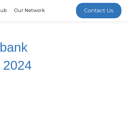
Contact Us
Hub
Our Network
lbank
n 2024