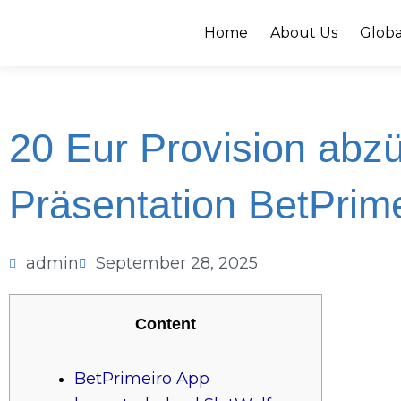
Skip
Home
About Us
Globa
to
content
20 Eur Provision abz
Präsentation BetPrim
admin
September 28, 2025
Content
BetPrimeiro App