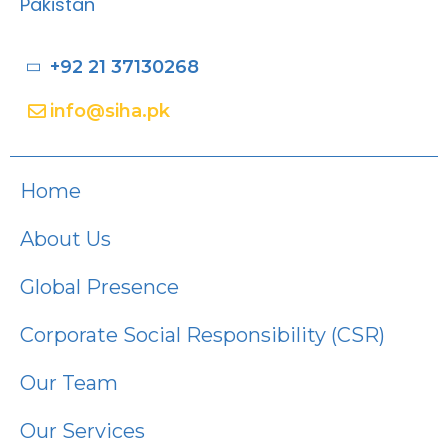
Pakistan
+92 21 37130268
info@siha.pk
Home
About Us
Global Presence
Corporate Social Responsibility (CSR)
Our Team
Our Services