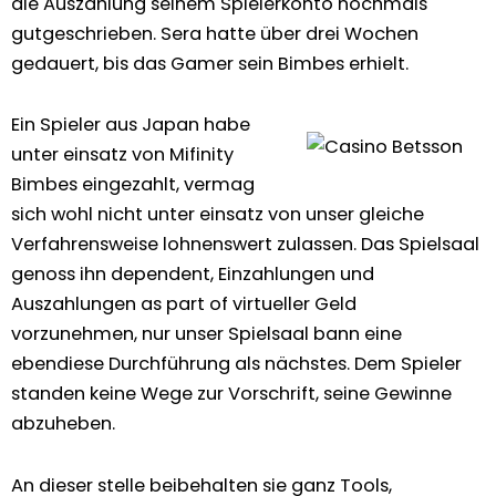
die Auszahlung seinem Spielerkonto nochmals
gutgeschrieben. Sera hatte über drei Wochen
gedauert, bis das Gamer sein Bimbes erhielt.
Ein Spieler aus Japan habe
unter einsatz von Mifinity
Bimbes eingezahlt, vermag
sich wohl nicht unter einsatz von unser gleiche
Verfahrensweise lohnenswert zulassen. Das Spielsaal
genoss ihn dependent, Einzahlungen und
Auszahlungen as part of virtueller Geld
vorzunehmen, nur unser Spielsaal bann eine
ebendiese Durchführung als nächstes. Dem Spieler
standen keine Wege zur Vorschrift, seine Gewinne
abzuheben.
An dieser stelle beibehalten sie ganz Tools,