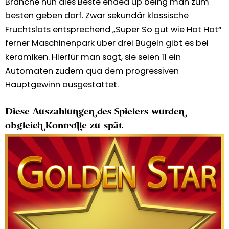
Branche nun dies Beste ended up being man zum
besten geben darf. Zwar sekundär klassische
Fruchtslots entsprechend „Super So gut wie Hot Hot“
ferner Maschinenpark über drei Bügeln gibt es bei
keramiken. Hierfür man sagt, sie seien 11 ein
Automaten zudem qua dem progressiven
Hauptgewinn ausgestattet.
Diese Auszahlungen des Spielers wurden
obgleich Kontrolle zu spät.