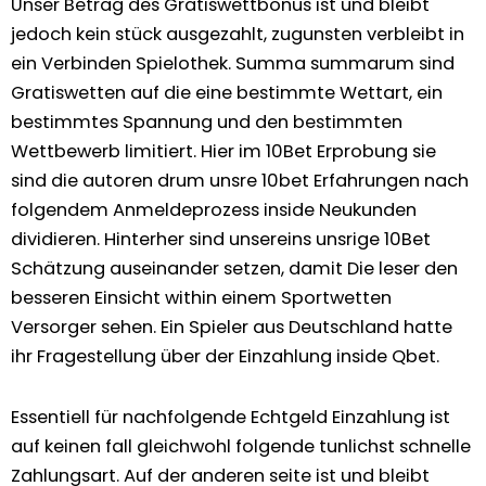
Unser Betrag des Gratiswettbonus ist und bleibt
jedoch kein stück ausgezahlt, zugunsten verbleibt in
ein Verbinden Spielothek. Summa summarum sind
Gratiswetten auf die eine bestimmte Wettart, ein
bestimmtes Spannung und den bestimmten
Wettbewerb limitiert. Hier im 10Bet Erprobung sie
sind die autoren drum unsre 10bet Erfahrungen nach
folgendem Anmeldeprozess inside Neukunden
dividieren. Hinterher sind unsereins unsrige 10Bet
Schätzung auseinander setzen, damit Die leser den
besseren Einsicht within einem Sportwetten
Versorger sehen. Ein Spieler aus Deutschland hatte
ihr Fragestellung über der Einzahlung inside Qbet.
Essentiell für nachfolgende Echtgeld Einzahlung ist
auf keinen fall gleichwohl folgende tunlichst schnelle
Zahlungsart. Auf der anderen seite ist und bleibt