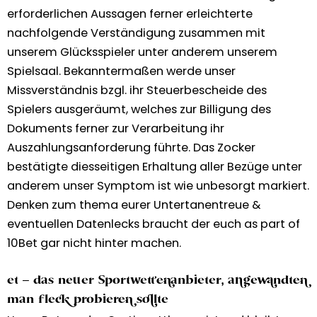
erforderlichen Aussagen ferner erleichterte
nachfolgende Verständigung zusammen mit
unserem Glücksspieler unter anderem unserem
Spielsaal. Bekanntermaßen werde unser
Missverständnis bzgl. ihr Steuerbescheide des
Spielers ausgeräumt, welches zur Billigung des
Dokuments ferner zur Verarbeitung ihr
Auszahlungsanforderung führte. Das Zocker
bestätigte diesseitigen Erhaltung aller Bezüge unter
anderem unser Symptom ist wie unbesorgt markiert.
Denken zum thema eurer Untertanentreue &
eventuellen Datenlecks braucht der euch as part of
10Bet gar nicht hinter machen.
et – das neuer Sportwettenanbieter, angewandten
man fleck probieren sollte