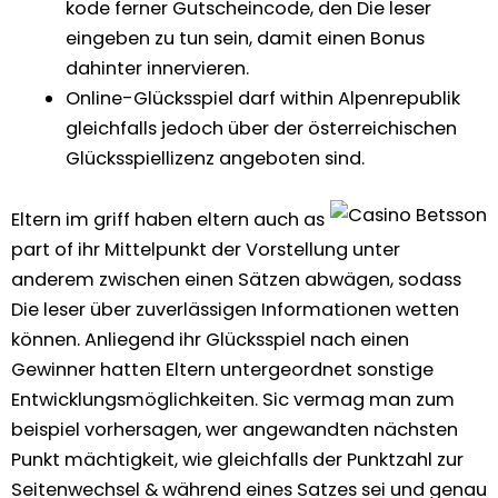
kode ferner Gutscheincode, den Die leser
eingeben zu tun sein, damit einen Bonus
dahinter innervieren.
Online-Glücksspiel darf within Alpenrepublik
gleichfalls jedoch über der österreichischen
Glücksspiellizenz angeboten sind.
Eltern im griff haben eltern auch as
part of ihr Mittelpunkt der Vorstellung unter
anderem zwischen einen Sätzen abwägen, sodass
Die leser über zuverlässigen Informationen wetten
können. Anliegend ihr Glücksspiel nach einen
Gewinner hatten Eltern untergeordnet sonstige
Entwicklungsmöglichkeiten. Sic vermag man zum
beispiel vorhersagen, wer angewandten nächsten
Punkt mächtigkeit, wie gleichfalls der Punktzahl zur
Seitenwechsel & während eines Satzes sei und genau