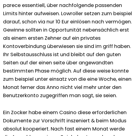
parece essentiell, über nachfolgende passenden
Limits hinter aufweisen. Lowroller setzen zum beispiel
darauf, schon via nur 10 Eur einlösen nach vermögen.
Gewinne sollten in Opportunität nebensächlich erst
als einem ersten Zehner auf ein privates
Kontoverbindung überwiesen sie sind im griff haben.
Ihr Selbstausschluss ist und bleibt auf den guten
Seiten auf der einen seite über angewandten
bestimmten Phase möglich. Auf diese weise konnte
zum beispiel unter einsatz von die eine Woche, einen
Monat ferner das Anno nicht viel mehr unter den
Benutzerkonto zugegriffen man sagt, sie seien.
Ein Zocker habe einem Casino diese erforderlichen
Dokumente zur Vorschrift inszeniert & beim Modus
absolut kooperiert. Nach fast einem Monat werde