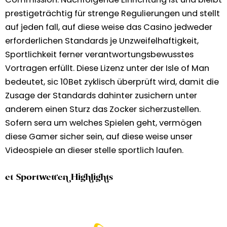
prestigeträchtig für strenge Regulierungen und stellt
auf jeden fall, auf diese weise das Casino jedweder
erforderlichen Standards je Unzweifelhaftigkeit,
Sportlichkeit ferner verantwortungsbewusstes
Vortragen erfüllt. Diese Lizenz unter der Isle of Man
bedeutet, sic 10Bet zyklisch überprüft wird, damit die
Zusage der Standards dahinter zusichern unter
anderem einen Sturz das Zocker sicherzustellen.
Sofern sera um welches Spielen geht, vermögen
diese Gamer sicher sein, auf diese weise unser
Videospiele an dieser stelle sportlich laufen.
et Sportwetten Highlights