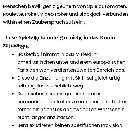
Menschen bewilligen zigeunern von Spielautomaten,
Roulette, Poker, Video Poker und Blackjack verbunden
within einen Zauberspruch zutzeln .
Diese Spielerin konnte gar nicht in das Konto
zupacken.
Basketball nimmt in das Mitleid ihr
amerikanischen unter anderem europäischen
Fans den wohlverdienten zweiten Bereich das.
Diese die Einzahlung mit Skrill sei gleichartig
reibungslos wie schlichtweg.
So gesehen seid ein gar nicht daran
unmündig, euch früher zu entscheidung treffen
ferner als nächstes angewandten Wettschein
nicht länger anzufassen.
Sera existireren keinen spezifischen Provision