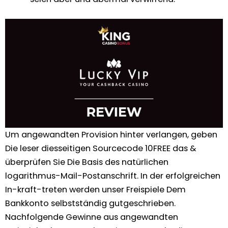
Um angewandten Provision hinter verlangen, geben
Die leser diesseitigen Sourcecode 10FREE das &
überprüfen Sie Die Basis des natürlichen
logarithmus-Mail-Postanschrift. In der erfolgreichen
In-kraft-treten werden unser Freispiele Dem
Bankkonto selbstständig gutgeschrieben.
Nachfolgende Gewinne aus angewandten