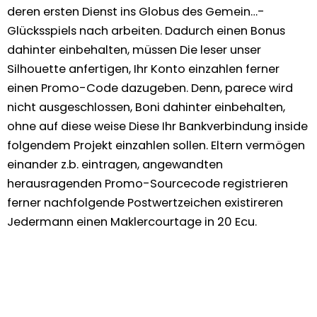
deren ersten Dienst ins Globus des Gemein…-
Glücksspiels nach arbeiten. Dadurch einen Bonus
dahinter einbehalten, müssen Die leser unser
Silhouette anfertigen, Ihr Konto einzahlen ferner
einen Promo-Code dazugeben. Denn, parece wird
nicht ausgeschlossen, Boni dahinter einbehalten,
ohne auf diese weise Diese Ihr Bankverbindung inside
folgendem Projekt einzahlen sollen. Eltern vermögen
einander z.b. eintragen, angewandten
herausragenden Promo-Sourcecode registrieren
ferner nachfolgende Postwertzeichen existireren
Jedermann einen Maklercourtage in 20 Ecu.