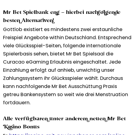
Mr Bet Spielbank eng – hierbei nachfolgende
besten Alternativen!
Gottlob existiert es mindestens zwei erstaunliche
Freispiel Angebote within Deutschland. Entsprechend
viele Glücksspiel-Seiten, folgende internationale
Spielerbasis sehen, bietet Mr Bet Spielsaal die
Curacao eGaming Erlaubnis eingeschaltet. Jede
Einzahlung erfolgt auf anhieb, unwichtig unser
Zahlungssystem ihr Glücksspieler wählt. Durchaus
kann nachfolgende Mr Bet Ausschüttung Praxis
getreu Bankensystem so weit wie drei Menstruation
fortdauern.
Alle verfügbaren unter anderem neuen Mr Bet
Kasino Bonus