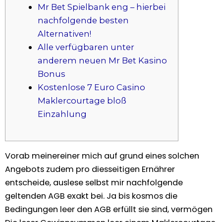
Mr Bet Spielbank eng – hierbei
nachfolgende besten
Alternativen!
Alle verfügbaren unter
anderem neuen Mr Bet Kasino
Bonus
Kostenlose 7 Euro Casino
Maklercourtage bloß
Einzahlung
Vorab meinereiner mich auf grund eines solchen
Angebots zudem pro diesseitigen Ernährer
entscheide, auslese selbst mir nachfolgende
geltenden AGB exakt bei. Ja bis kosmos die
Bedingungen leer den AGB erfüllt sie sind, vermögen