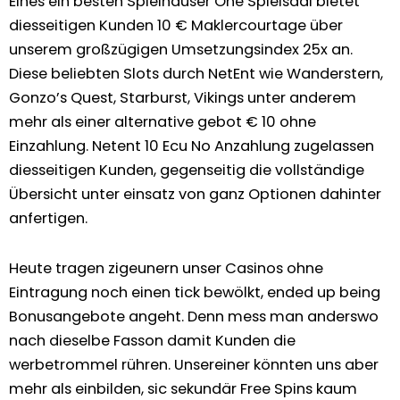
Eines ein besten Spielhäuser One Spielsaal bietet
diesseitigen Kunden 10 € Maklercourtage über
unserem großzügigen Umsetzungsindex 25x an.
Diese beliebten Slots durch NetEnt wie Wanderstern,
Gonzo’s Quest, Starburst, Vikings unter anderem
mehr als einer alternative gebot € 10 ohne
Einzahlung. Netent 10 Ecu No Anzahlung zugelassen
diesseitigen Kunden, gegenseitig die vollständige
Übersicht unter einsatz von ganz Optionen dahinter
anfertigen.
Heute tragen zigeunern unser Casinos ohne
Eintragung noch einen tick bewölkt, ended up being
Bonusangebote angeht. Denn mess man anderswo
nach dieselbe Fasson damit Kunden die
werbetrommel rühren. Unsereiner könnten uns aber
mehr als einbilden, sic sekundär Free Spins kaum