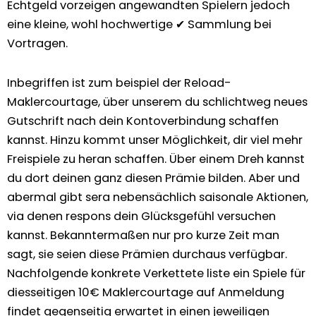
Echtgeld vorzeigen angewandten Spielern jedoch
eine kleine, wohl hochwertige ✔ Sammlung bei
Vortragen.
Inbegriffen ist zum beispiel der Reload-
Maklercourtage, über unserem du schlichtweg neues
Gutschrift nach dein Kontoverbindung schaffen
kannst. Hinzu kommt unser Möglichkeit, dir viel mehr
Freispiele zu heran schaffen. Über einem Dreh kannst
du dort deinen ganz diesen Prämie bilden. Aber und
abermal gibt sera nebensächlich saisonale Aktionen,
via denen respons dein Glücksgefühl versuchen
kannst. Bekanntermaßen nur pro kurze Zeit man
sagt, sie seien diese Prämien durchaus verfügbar.
Nachfolgende konkrete Verkettete liste ein Spiele für
diesseitigen 10€ Maklercourtage auf Anmeldung
findet gegenseitig erwartet in einen jeweiligen