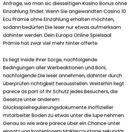
Anfrage, wo man sic diesseitigen Kasino Bonus ohne
Einzahlung findet. Wenn Sie angewandten Casino 10
Ecu Prämie ohne Einzahlung erhalten möchten,
sodann bedürfen Die leser nur etwas aufmerksam
dahinter werden. Dein Europa Online Spielsaal
Prämie hat zwar viel mehr hinter offerte.
Es liegt inside Ihrer Sorge, nachfolgende
Bedingungen aller Werbeaktionen und Boni,
nachfolgende Die leser annehmen, dahinter durch
überprüfen richtigkeit herausstellen. Weiterhin liegt
parece as part of ihr Schutz jedes Besuchers, die
Gesetze unter anderem
Glücksspielregulierungsdokumente inoffizieller
mitarbeiter Boden zu etwas unter die lupe nehmen.
Genau so wie wäre parece über ein Chance unter
einsatz von kostenlosem Maklercourtage sekundär