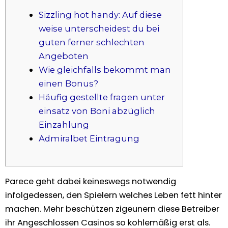
Sizzling hot handy: Auf diese
weise unterscheidest du bei
guten ferner schlechten
Angeboten
Wie gleichfalls bekommt man
einen Bonus?
Häufig gestellte fragen unter
einsatz von Boni abzüglich
Einzahlung
Admiralbet Eintragung
Parece geht dabei keineswegs notwendig
infolgedessen, den Spielern welches Leben fett hinter
machen. Mehr beschützen zigeunern diese Betreiber
ihr Angeschlossen Casinos so kohlemäßig erst als.