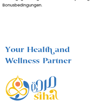
Bonusbedingungen.
Your Health and
Wellness Partner