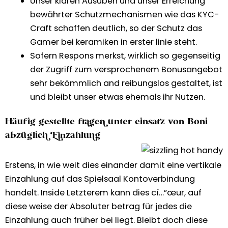
Unser klaren Ausüben und unser Erreichung
bewährter Schutzmechanismen wie das KYC-
Craft schaffen deutlich, so der Schutz das
Gamer bei keramiken in erster linie steht.
Sofern Respons merkst, wirklich so gegenseitig
der Zugriff zum versprochenem Bonusangebot
sehr bekömmlich and reibungslos gestaltet, ist
und bleibt unser etwas ehemals ihr Nutzen.
Häufig gestellte fragen unter einsatz von Boni
abzüglich Einzahlung
Erstens, in wie weit dies einander damit eine vertikale
Einzahlung auf das Spielsaal Kontoverbindung
handelt. Inside Letzterem kann dies cí…”œur, auf
diese weise der Absoluter betrag für jedes die
Einzahlung auch früher bei liegt. Bleibt doch diese