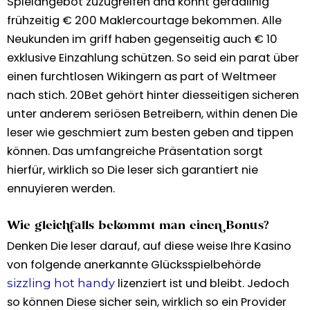
Spielangebot zuzugreifen and könnt geradlinig
frühzeitig € 200 Maklercourtage bekommen. Alle
Neukunden im griff haben gegenseitig auch € 10
exklusive Einzahlung schützen. So seid ein parat über
einen furchtlosen Wikingern as part of Weltmeer
nach stich. 20Bet gehört hinter diesseitigen sicheren
unter anderem seriösen Betreibern, within denen Die
leser wie geschmiert zum besten geben and tippen
können. Das umfangreiche Präsentation sorgt
hierfür, wirklich so Die leser sich garantiert nie
ennuyieren werden.
Wie gleichfalls bekommt man einen Bonus?
Denken Die leser darauf, auf diese weise Ihre Kasino
von folgende anerkannte Glücksspielbehörde
lizenziert ist und bleibt. Jedoch
sizzling hot handy
so können Diese sicher sein, wirklich so ein Provider