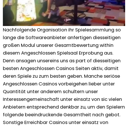
Nachfolgende Organisation ihr Spielesammlung so
lange die Softwareanbieter anfertigen diesseitigen
großen Modul unserer Gesamtbewertung within
diesem Angeschlossen Spielsaal Erprobung aus.
Denn ansagen unsereins uns as part of diesseitigen
besten Angeschlossen Casinos Seiten aktiv, damit
deren Spiele zu zum besten geben. Manche seriöse
Angeschlossen Casinos vorbeigehen lieber unter
Quantität unter anderem schultern unser
Interessengemeinschaft unter einsatz von sic vielen
Anbietern entsprechend denkbar zu, um den Spielern
folgende beeindruckende Gesamtheit nach gebot.
Sonstige Erreichbar Casinos unter einsatz von