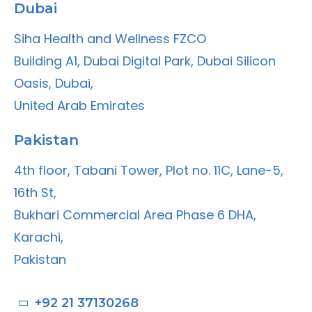
Dubai
Siha Health and Wellness FZCO
Building A1, Dubai Digital Park, Dubai Silicon
Oasis, Dubai,
United Arab Emirates
Pakistan
4th floor, Tabani Tower, Plot no. 11C, Lane-5,
16th St,
Bukhari Commercial Area Phase 6 DHA,
Karachi,
Pakistan
+92 21 37130268